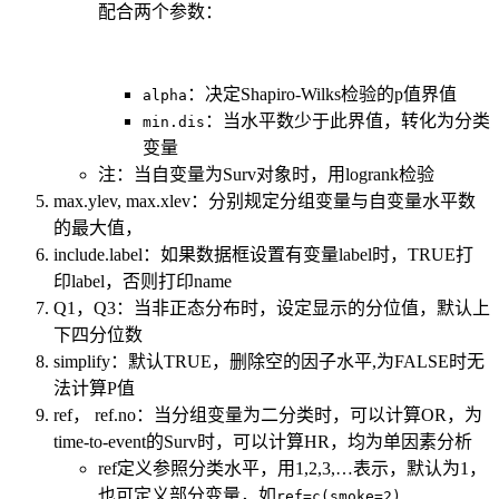
配合两个参数：
：决定Shapiro-Wilks检验的p值界值
alpha
：当水平数少于此界值，转化为分类
min.dis
变量
注：当自变量为Surv对象时，用logrank检验
max.ylev, max.xlev：分别规定分组变量与自变量水平数
的最大值，
include.label：如果数据框设置有变量label时，TRUE打
印label，否则打印name
Q1，Q3：当非正态分布时，设定显示的分位值，默认上
下四分位数
simplify：默认TRUE，删除空的因子水平,为FALSE时无
法计算P值
ref， ref.no：当分组变量为二分类时，可以计算OR，为
time-to-event的Surv时，可以计算HR，均为单因素分析
ref定义参照分类水平，用1,2,3,…表示，默认为1，
也可定义部分变量，如
ref=c(smoke=2)