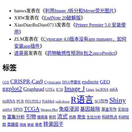
hanws
发表在《
利用Image J拆分和Merge荧光图片
》
XRW
发表在《
EndNote 20破解版
》
XiaoDiaoBuDiao0713
发表在《
Primer Premier 5.0 安装使
用
》
ZLM
发表在《
Cytoscape 4.0版本没有app manager，如何
安装app插件
》
进哥哥
发表在《
药物敏感性预测R包之oncoPredict
》
标签
CRISPR-Cas9
endnote
GEO
Cytoscape
DNA甲基化
COX
Image J
ggplot2
Graphpad
m6A
GTEx
lncRNA
IC50
Linux
R语言
Shiny
miRNA
PCR
SCI写作
PD1/PDL1
PubMed
pull-down
TCGA
免疫浸润
基因敲除
SPSS
基金写作
实验动
shRNA
Western Blot
流式
引物
富集分析
爬虫
科研热点
物
慢病毒
新药
热图
生信分析
科研绘
转录因子
类器官
图
衰老
网络
肺癌