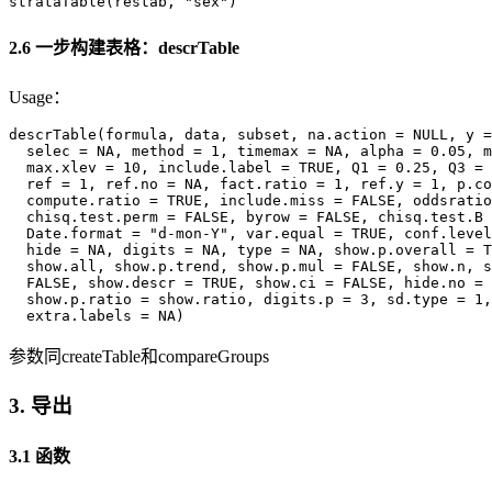
strataTable(restab, "sex")
2.6 一步构建表格：descrTable
Usage：
descrTable(formula, data, subset, na.action = NULL, y =
  selec = NA, method = 1, timemax = NA, alpha = 0.05, m
  max.xlev = 10, include.label = TRUE, Q1 = 0.25, Q3 = 
  ref = 1, ref.no = NA, fact.ratio = 1, ref.y = 1, p.co
  compute.ratio = TRUE, include.miss = FALSE, oddsratio
  chisq.test.perm = FALSE, byrow = FALSE, chisq.test.B 
  Date.format = "d-mon-Y", var.equal = TRUE, conf.level
  hide = NA, digits = NA, type = NA, show.p.overall = T
  show.all, show.p.trend, show.p.mul = FALSE, show.n, s
  FALSE, show.descr = TRUE, show.ci = FALSE, hide.no = 
  show.p.ratio = show.ratio, digits.p = 3, sd.type = 1,
  extra.labels = NA)
参数同createTable和compareGroups
3. 导出
3.1 函数