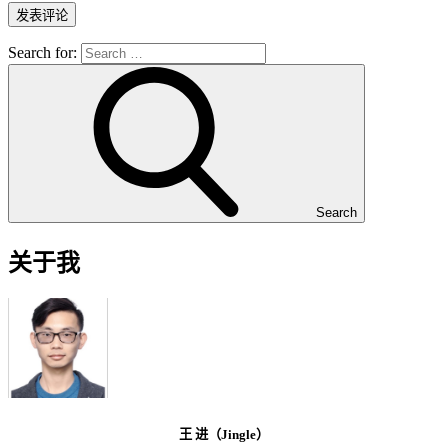
Search for:
Search
关于我
王 进（Jingle）