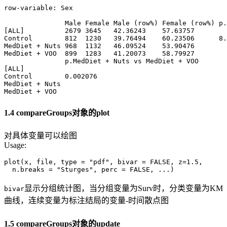
row-variable: Sex 

               Male Female Male (row%) Female (row%) p.
[ALL]          2679 3645   42.36243    57.63757        
Control        812  1230   39.76494    60.23506      8.
MedDiet + Nuts 968  1132   46.09524    53.90476        
MedDiet + VOO  899  1283   41.20073    58.79927        
               p.MedDiet + Nuts vs MedDiet + VOO

[ALL]                                           

Control        0.002076                         

MedDiet + Nuts                                  

MedDiet + VOO                              
1.4 compareGroups对象的plot
对具体变量可以绘图
Usage:
plot(x, file, type = "pdf", bivar = FALSE, z=1.5, 

  n.breaks = "Sturges", perc = FALSE, ...)
显示分组统计图，当分组变量为Surv时，分类变量为KM
bivar
曲线，连续变量为标注结局的变量-时间散点图
1.5 compareGroups对象的update