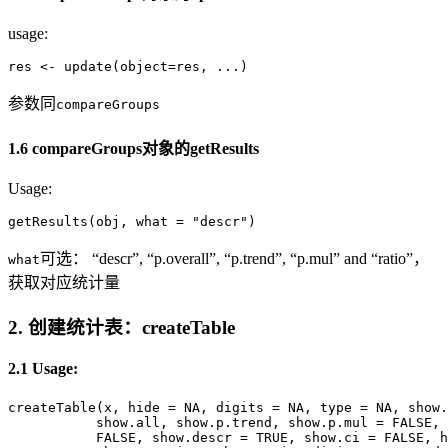
usage:
res <- update(object=res, ...)
参数同
compareGroups
1.6 compareGroups对象的getResults
Usage:
getResults(obj, what = "descr")
可选： “descr”, “p.overall”, “p.trend”, “p.mul” and “ratio”，
what
获取对应统计量
2. 创建统计表：createTable
2.1 Usage:
createTable(x, hide = NA, digits = NA, type = NA, show.
           show.all, show.p.trend, show.p.mul = FALSE, 
           FALSE, show.descr = TRUE, show.ci = FALSE, h