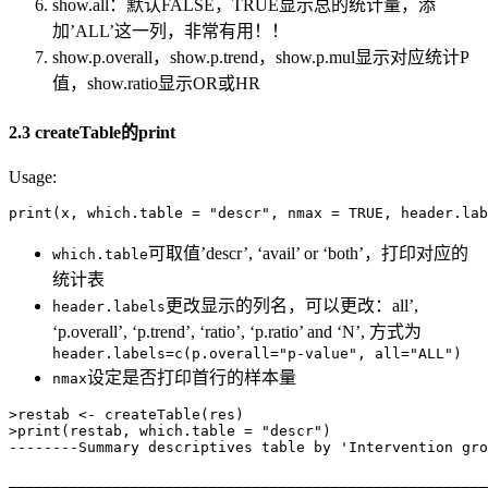
show.all：默认FALSE，TRUE显示总的统计量，添
加’ALL’这一列，非常有用！！
show.p.overall，show.p.trend，show.p.mul显示对应统计P
值，show.ratio显示OR或HR
2.3 createTable的print
Usage:
print(x, which.table = "descr", nmax = TRUE, header.lab
可取值’descr’, ‘avail’ or ‘both’，打印对应的
which.table
统计表
更改显示的列名，可以更改：all’,
header.labels
‘p.overall’, ‘p.trend’, ‘ratio’, ‘p.ratio’ and ‘N’, 方式为
header.labels=c(p.overall="p-value", all="ALL")
设定是否打印首行的样本量
nmax
>restab <- createTable(res)

>print(restab, which.table = "descr")

--------Summary descriptives table by 'Intervention gro
_______________________________________________________