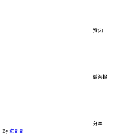
赞(2)
微海报
分享
By
进哥哥