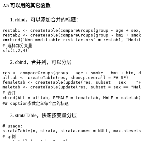
2.5 可以用的其它函数
rbind，可以添加合并的标题：
restab1 <- createTable(compareGroups(group ~ age + sex,
restab2 <- createTable(compareGroups(group ~ bmi + smok
x=rbind(`Non-modifiable risk factors` = restab1, `Modif
# 选择部分变量

x[c(1,2,4)]
cbind，合并列，可以分层
res <- compareGroups(group ~ age + smoke + bmi + htn, d
alltab <- createTable(res, show.p.overall = FALSE)

femaletab <- createTable(update(res, subset = sex == "F
maletab <- createTable(update(res, subset = sex == "Mal
# 合并

cbind(ALL = alltab, FEMALE = femaletab, MALE = maletab)

## caption参数定义每个层的标题
strataTable，快速按变量分层
# usage:

strataTable(x, strata, strata.names = NULL, max.nlevels
# 示例
