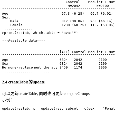
                               Control    MedDiet + Nut
                                N=2042        N=2100   
¯¯¯¯¯¯¯¯¯¯¯¯¯¯¯¯¯¯¯¯¯¯¯¯¯¯¯¯¯¯¯¯¯¯¯¯¯¯¯¯¯¯¯¯¯¯¯¯¯¯¯¯¯¯¯
Age                          67.3 (6.28)   66.7 (6.02) 
Sex:                                                   
    Male                     812 (39.8%)   968 (46.1%) 
    Female                   1230 (60.2%)  1132 (53.9%)
.................

>print(restab, which.table = "avail")

---Available data----

_______________________________________________________
                            [ALL] Control MedDiet + Nut
¯¯¯¯¯¯¯¯¯¯¯¯¯¯¯¯¯¯¯¯¯¯¯¯¯¯¯¯¯¯¯¯¯¯¯¯¯¯¯¯¯¯¯¯¯¯¯¯¯¯¯¯¯¯¯
Age                         6324   2042        2100    
Sex                         6324   2042        2100    
Hormone-replacement therapy 3459   1174        1066    
.......................
2.4 createTable的update
可以更新createTable, 同时也可更新compareGroups
示例：
update(restab, x = update(res, subset = c(sex == "Femal