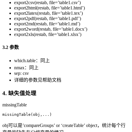
export2csv(restab, file=’table1.csv’)
export2html(restab, file=’table1.html’)
export2latex(restab, file=’table1.tex’)
export2pdf(restab, file=’table1.pdf’)
export2md(restab, file=’table1.md’)
export2word(restab, file=’table1.docx’)
export2xls(restab, file=’table1.xlsx’)
3.2 参数
which.table：同上
nmax：同上
sep: csv
详细的参数见帮助文档
4. 缺失值处理
missingTable
missingTable(obj,...)
obj可以是’compareGroups’ or ‘createTable’ object，统计每个行