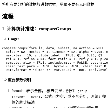
将所有要分析的数据放进数据框，尽量不要有无用数据
流程
1. 计算统计描述：compareGroups
1.1 Usage:
compareGroups(formula, data, subset, na.action = NULL, 
  selec = NA, method = 1, timemax = NA, alpha = 0.05, m
  max.xlev = 10, include.label = TRUE, Q1 = 0.25, Q3 = 
  ref = 1, ref.no = NA, fact.ratio = 1, ref.y = 1, p.co
  compute.ratio = TRUE, include.miss = FALSE, oddsratio
  chisq.test.perm = FALSE, byrow = FALSE, chisq.test.B 
  Date.format = "d-mon-Y", var.equal = TRUE, conf.leve
1.2 重要参数说明：
formula: .表示全部，-删去变量，例如：
group ~ . -
，公式可为空，或不含分组，则统计整
toevent - event
体的统计描述