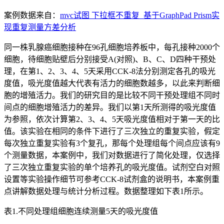
案例数据来自：
mvc试图 下拉框不重复_基于GraphPad Prism实
现重复测量方差分析
同一株乳腺癌细胞接种在96孔细胞培养板中，每孔接种2000个
细胞，待细胞贴壁后分别接受A(对照)、B、C、D四种干预处
理，在第1、2、3、4、5天采用CCK-8法分别测定各孔的吸光
度值，吸光度值越大代表有活力的细胞数越多，以此来判断细
胞的增殖活力。我们的研究目的是比较不同干预处理组不同时
间点的细胞增殖活力的差异。我们以第1天所测得的吸光度值
为参照，依次计算第2、3、4、5天吸光度值相对于第一天的比
值。该实验在相同的条件下进行了三次独立的重复实验，假定
每次独立重复实验有3个复孔，那每个处理组每个间点应该有9
个测量数据，本案例中，我们对数据进行了简化处理，仅选择
了三次独立重复实验的单个培养孔的吸光度值。试剂空白对照
设置等实验操作细节可参考CCK-8试剂盒的说明书，本案例重
点讲解数据处理与统计分析过程。数据整理如下表1所示。
表1.不同处理组细胞连续测量5天的吸光度值