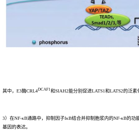
DCAF1
其中，E3酶CRL4
和SIAH2能分别促进LATS1和LATS2的
3）在NF-κB通路中，抑制因子IκB结合并抑制胞浆内的NF-κB的功
基因的表达。