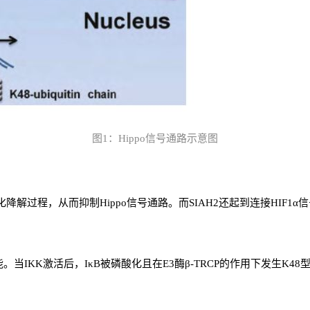
图1：Hippo信号通路示意图
泛素化降解过程，从而抑制Hippo信号通路。而SIAH2还起到连接HIF1
能。当IKK激活后，IκB被磷酸化且在E3酶β-TRCP的作用下发生K