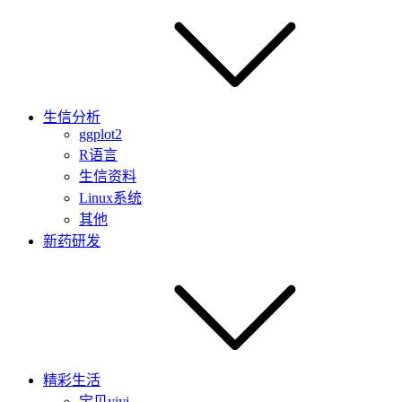
生信分析
ggplot2
R语言
生信资料
Linux系统
其他
新药研发
精彩生活
宝贝yiyi