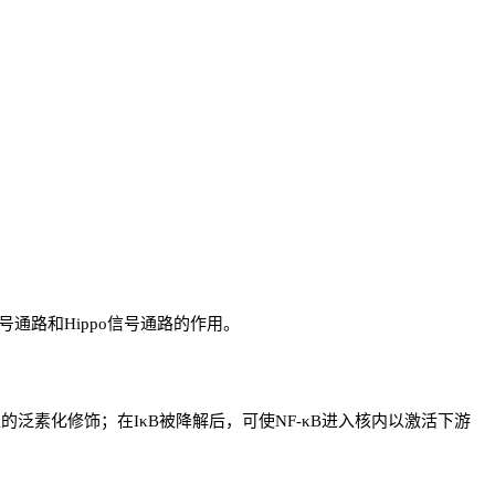
α信号通路和Hippo信号通路的作用。
48型的泛素化修饰；在IκB被降解后，可使NF-κB进入核内以激活下游