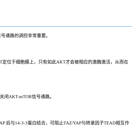
信号通路的调控非常重要。
使AKT定位于细胞膜上，只有如此AKT才会被相应的激酶激活，从而在
关闭AKT-mTOR信号通路。
P 后与14-3-3蛋白结合，可阻止TAZ/YAP与转录因子TEAD相互作