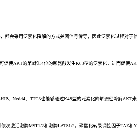
路
，都会采用泛素化降解的方式关闭信号传导，因此泛素化过程对于
KP2，可促使AKT的第8和14位的赖氨酸发生K63型的泛素化，进而促
P、Nedd4、TTC3也能够通过K48型的泛素化降解途径降解AKT来
可依次激活激酶MST1/2和激酶LATS1/2，
磷酸化
转录调控因子TAZ和YA