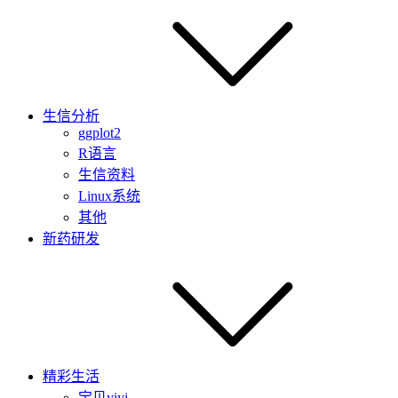
生信分析
ggplot2
R语言
生信资料
Linux系统
其他
新药研发
精彩生活
宝贝yiyi