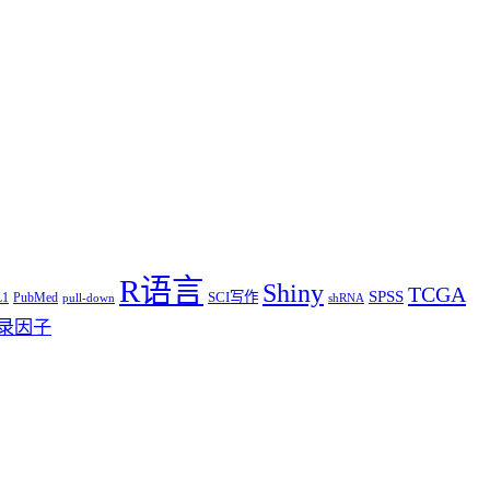
R语言
Shiny
TCGA
SPSS
SCI写作
L1
PubMed
pull-down
shRNA
录因子