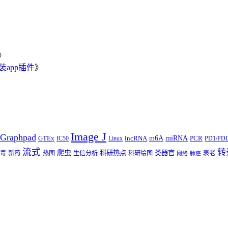
》
安装app插件
》
Image J
Graphpad
m6A
miRNA
GTEx
lncRNA
PCR
IC50
Linux
PD1/PD
流式
转
爬虫
科研热点
类器官
毒
新药
热图
生信分析
科研绘图
衰老
网络
肺癌