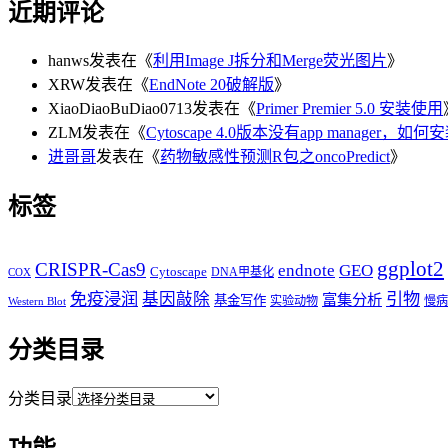
近期评论
hanws
发表在《
利用Image J拆分和Merge荧光图片
》
XRW
发表在《
EndNote 20破解版
》
XiaoDiaoBuDiao0713
发表在《
Primer Premier 5.0 安装使用
ZLM
发表在《
Cytoscape 4.0版本没有app manager，如何
进哥哥
发表在《
药物敏感性预测R包之oncoPredict
》
标签
ggplot2
CRISPR-Cas9
endnote
GEO
Cytoscape
DNA甲基化
COX
免疫浸润
基因敲除
引物
富集分析
基金写作
实验动物
慢病
Western Blot
分类目录
分类目录