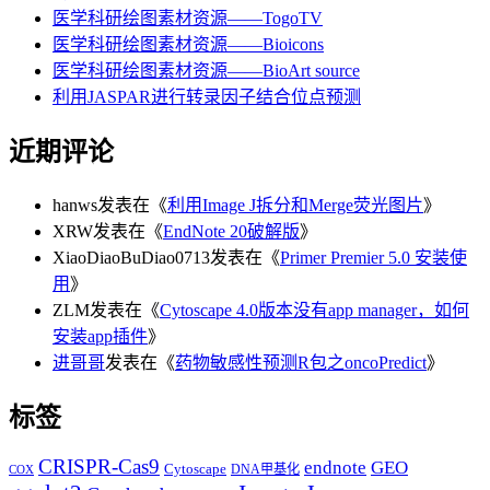
医学科研绘图素材资源——TogoTV
医学科研绘图素材资源——Bioicons
医学科研绘图素材资源——BioArt source
利用JASPAR进行转录因子结合位点预测
近期评论
hanws
发表在《
利用Image J拆分和Merge荧光图片
》
XRW
发表在《
EndNote 20破解版
》
XiaoDiaoBuDiao0713
发表在《
Primer Premier 5.0 安装使
用
》
ZLM
发表在《
Cytoscape 4.0版本没有app manager，如何
安装app插件
》
进哥哥
发表在《
药物敏感性预测R包之oncoPredict
》
标签
CRISPR-Cas9
endnote
GEO
Cytoscape
DNA甲基化
COX