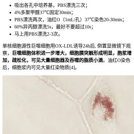
吸出各孔中培养基，PBS漂洗三次；
4%多聚甲醛37℃固定30min；
PBS漂洗两次，油红O（1mL/孔）37℃染色20-30min；
60%异丙醇漂洗5s，最好不要超过10s；
马上用PBS漂洗2-3次。
单核细胞源性巨噬细胞用OX-LDL诱导24h后, 倒置显微镜下观
察，
巨噬细胞体积进一步增大，细胞膜突触形成明显，胞浆增
加，疏松化，可见大量细胞器及吞噬的脂质小滴
。油红O染色
后，细胞浆内可见大量红染物质[4]。