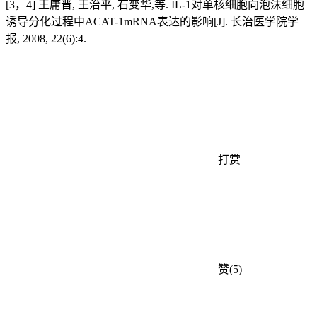
[3，4] 王庸晋, 王治平, 石变华,等. IL-1对单核细胞向泡沫细胞
诱导分化过程中ACAT-1mRNA表达的影响[J]. 长治医学院学
报, 2008, 22(6):4.
打赏
赞(5)