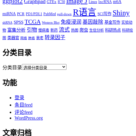
Image J
ggplot2
Graphpad
m6A
GTEx
lncRNA
IC50
Linux
R语言
Shiny
miRNA
PCR
SCI写作
PD1/PDL1
PubMed
pull-down
TCGA
免疫浸润
基因敲除
SPSS
基金写作
实验动
shRNA
Western Blot
流式
引物
富集分析
爬虫
科研热点
物
慢病毒
新药
热图
生信分析
科研绘
转录因子
类器官
图
衰老
网络
肺癌
分类目录
分类目录
功能
登录
条目feed
评论feed
WordPress.org
文章归档