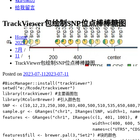
我的简历
给我留言
TrackViewer包绘制SNP位点棒棒糖图
Home
2023
7月
11
TrackViewer包绘制SNP位点棒棒糖图
Posted on
2023-07-11
2023-07-11
#BiocManager::install("trackViewer")

setwd("e:/Rcode/trackviewer")

library(trackViewer) #主要画图包

library(RColorBrewer) #引入颜色包

SNP <- c(10,12,23,250,300,303,400,500,510,535,650,680
sample.gr <- GRanges("chr1", IRanges(SNP, width=1, n
features <- GRanges("chr1", IRanges(c(1, 401, 1001),
                                    width=c(400, 600,
                                    names=c("UTR5","C
features$fill <- brewer.pal(3,"Set2") #块的颜色
