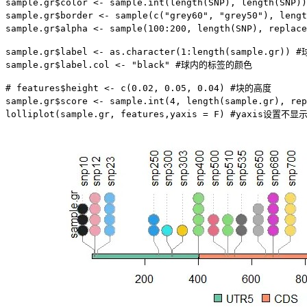
sample.gr$color <- sample.int(length(SNP), length(S
sample.gr$border <- sample(c("grey60", "grey50"), len
sample.gr$alpha <- sample(100:200, length(SNP), re
sample.gr$label <- as.character(1:length(sample.gr)) 
sample.gr$label.col <- "black" #球内的标签的颜色

# features$height <- c(0.02, 0.05, 0.04) #块的高度

sample.gr$score <- sample.int(4, length(sample.gr), r