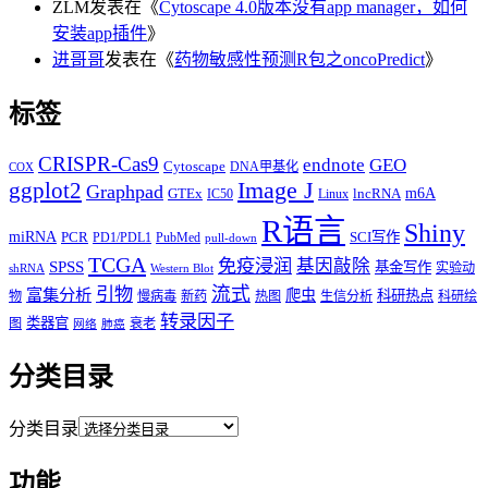
ZLM
发表在《
Cytoscape 4.0版本没有app manager，如何
安装app插件
》
进哥哥
发表在《
药物敏感性预测R包之oncoPredict
》
标签
CRISPR-Cas9
endnote
GEO
Cytoscape
DNA甲基化
COX
Image J
ggplot2
Graphpad
m6A
GTEx
lncRNA
IC50
Linux
R语言
Shiny
miRNA
PCR
SCI写作
PD1/PDL1
PubMed
pull-down
TCGA
免疫浸润
基因敲除
SPSS
基金写作
实验动
shRNA
Western Blot
流式
引物
富集分析
爬虫
科研热点
物
慢病毒
新药
热图
生信分析
科研绘
转录因子
类器官
图
衰老
网络
肺癌
分类目录
分类目录
功能