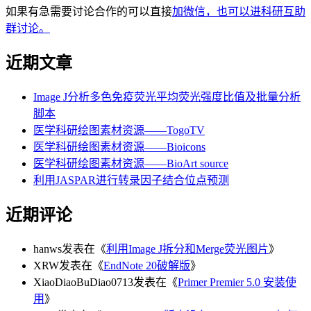
如果有急需要讨论合作的可以直接
加微信，也可以进科研互助
群讨论。
近期文章
Image J分析多色免疫荧光平均荧光强度比值及批量分析
脚本
医学科研绘图素材资源——TogoTV
医学科研绘图素材资源——Bioicons
医学科研绘图素材资源——BioArt source
利用JASPAR进行转录因子结合位点预测
近期评论
hanws
发表在《
利用Image J拆分和Merge荧光图片
》
XRW
发表在《
EndNote 20破解版
》
XiaoDiaoBuDiao0713
发表在《
Primer Premier 5.0 安装使
用
》