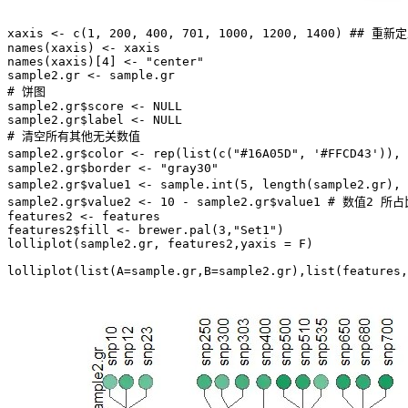
xaxis <- c(1, 200, 400, 701, 1000, 1200, 1400) ## 重新定
names(xaxis) <- xaxis

names(xaxis)[4] <- "center" 

sample2.gr <- sample.gr

# 饼图

sample2.gr$score <- NULL 

sample2.gr$label <- NULL

# 清空所有其他无关数值

sample2.gr$color <- rep(list(c("#16A05D", '#FFCD4
sample2.gr$border <- "gray30"

sample2.gr$value1 <- sample.int(5, length(sample2.gr
sample2.gr$value2 <- 10 - sample2.gr$value1 # 数值2 所占
features2 <- features

features2$fill <- brewer.pal(3,"Set1")

lolliplot(sample2.gr, features2,yaxis = F)
