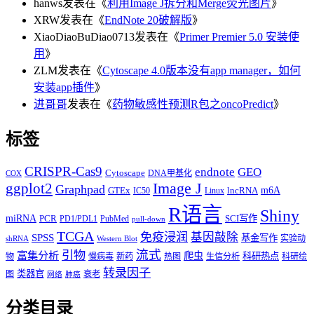
hanws
发表在《
利用Image J拆分和Merge荧光图片
》
XRW
发表在《
EndNote 20破解版
》
XiaoDiaoBuDiao0713
发表在《
Primer Premier 5.0 安装使
用
》
ZLM
发表在《
Cytoscape 4.0版本没有app manager，如何
安装app插件
》
进哥哥
发表在《
药物敏感性预测R包之oncoPredict
》
标签
CRISPR-Cas9
endnote
GEO
Cytoscape
DNA甲基化
COX
Image J
ggplot2
Graphpad
m6A
GTEx
lncRNA
IC50
Linux
R语言
Shiny
miRNA
PCR
SCI写作
PD1/PDL1
PubMed
pull-down
TCGA
免疫浸润
基因敲除
SPSS
基金写作
实验动
shRNA
Western Blot
流式
引物
富集分析
爬虫
科研热点
物
慢病毒
新药
热图
生信分析
科研绘
转录因子
类器官
图
衰老
网络
肺癌
分类目录