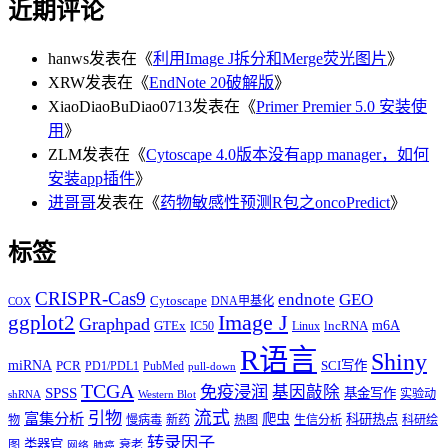
近期评论
hanws
发表在《
利用Image J拆分和Merge荧光图片
》
XRW
发表在《
EndNote 20破解版
》
XiaoDiaoBuDiao0713
发表在《
Primer Premier 5.0 安装使
用
》
ZLM
发表在《
Cytoscape 4.0版本没有app manager，如何
安装app插件
》
进哥哥
发表在《
药物敏感性预测R包之oncoPredict
》
标签
CRISPR-Cas9
endnote
GEO
Cytoscape
DNA甲基化
COX
Image J
ggplot2
Graphpad
m6A
GTEx
lncRNA
IC50
Linux
R语言
Shiny
miRNA
PCR
SCI写作
PD1/PDL1
PubMed
pull-down
TCGA
免疫浸润
基因敲除
SPSS
基金写作
实验动
shRNA
Western Blot
流式
引物
富集分析
爬虫
科研热点
物
慢病毒
新药
热图
生信分析
科研绘
转录因子
类器官
图
衰老
网络
肺癌