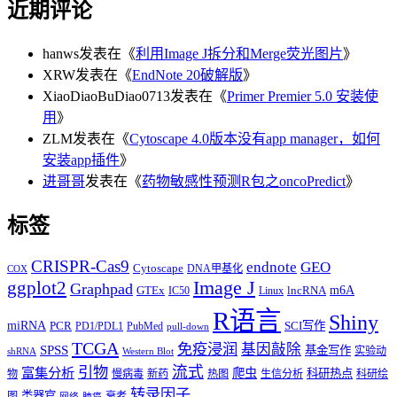
近期评论
hanws
发表在《
利用Image J拆分和Merge荧光图片
》
XRW
发表在《
EndNote 20破解版
》
XiaoDiaoBuDiao0713
发表在《
Primer Premier 5.0 安装使
用
》
ZLM
发表在《
Cytoscape 4.0版本没有app manager，如何
安装app插件
》
进哥哥
发表在《
药物敏感性预测R包之oncoPredict
》
标签
CRISPR-Cas9
endnote
GEO
Cytoscape
DNA甲基化
COX
Image J
ggplot2
Graphpad
m6A
GTEx
lncRNA
IC50
Linux
R语言
Shiny
miRNA
PCR
SCI写作
PD1/PDL1
PubMed
pull-down
TCGA
免疫浸润
基因敲除
SPSS
基金写作
实验动
shRNA
Western Blot
流式
引物
富集分析
爬虫
科研热点
物
慢病毒
新药
热图
生信分析
科研绘
转录因子
类器官
图
衰老
网络
肺癌