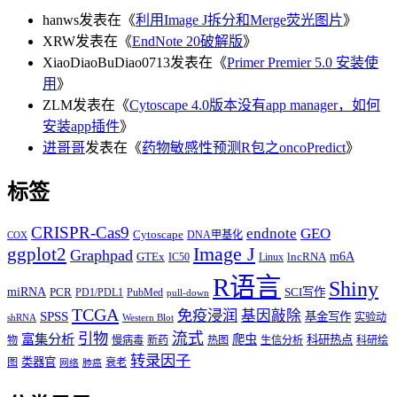
hanws
发表在《
利用Image J拆分和Merge荧光图片
》
XRW
发表在《
EndNote 20破解版
》
XiaoDiaoBuDiao0713
发表在《
Primer Premier 5.0 安装使
用
》
ZLM
发表在《
Cytoscape 4.0版本没有app manager，如何
安装app插件
》
进哥哥
发表在《
药物敏感性预测R包之oncoPredict
》
标签
CRISPR-Cas9
endnote
GEO
Cytoscape
DNA甲基化
COX
Image J
ggplot2
Graphpad
m6A
GTEx
lncRNA
IC50
Linux
R语言
Shiny
miRNA
PCR
SCI写作
PD1/PDL1
PubMed
pull-down
TCGA
免疫浸润
基因敲除
SPSS
基金写作
实验动
shRNA
Western Blot
流式
引物
富集分析
爬虫
科研热点
物
慢病毒
新药
热图
生信分析
科研绘
转录因子
类器官
图
衰老
网络
肺癌