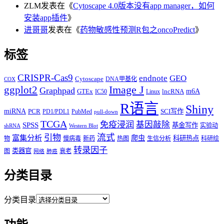
ZLM
发表在《
Cytoscape 4.0版本没有app manager，如何
安装app插件
》
进哥哥
发表在《
药物敏感性预测R包之oncoPredict
》
标签
CRISPR-Cas9
endnote
GEO
Cytoscape
DNA甲基化
COX
Image J
ggplot2
Graphpad
m6A
GTEx
lncRNA
IC50
Linux
R语言
Shiny
miRNA
PCR
SCI写作
PD1/PDL1
PubMed
pull-down
TCGA
免疫浸润
基因敲除
SPSS
基金写作
实验动
shRNA
Western Blot
流式
引物
富集分析
爬虫
科研热点
物
慢病毒
新药
热图
生信分析
科研绘
转录因子
类器官
图
衰老
网络
肺癌
分类目录
分类目录