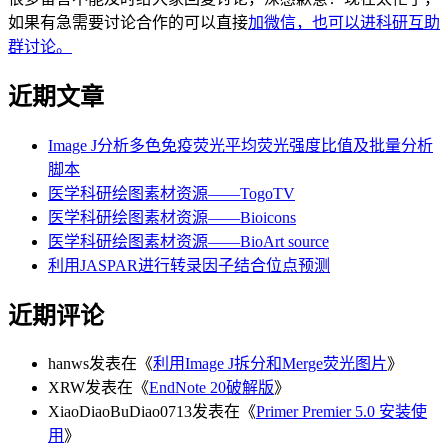
如果有急需要讨论合作的可以直接
加微信，也可以进科研互助
群讨论。
近期文章
Image J分析多色免疫荧光平均荧光强度比值及批量分析
脚本
医学科研绘图素材资源——TogoTV
医学科研绘图素材资源——Bioicons
医学科研绘图素材资源——BioArt source
利用JASPAR进行转录因子结合位点预测
近期评论
hanws
发表在《
利用Image J拆分和Merge荧光图片
》
XRW
发表在《
EndNote 20破解版
》
XiaoDiaoBuDiao0713
发表在《
Primer Premier 5.0 安装使
用
》