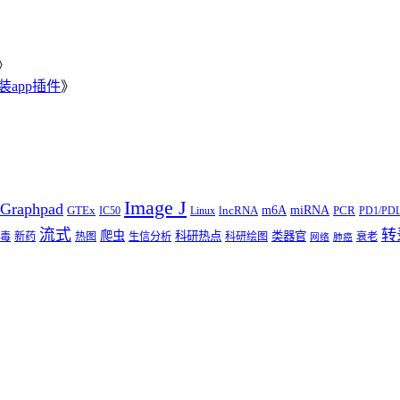
》
安装app插件
》
Image J
Graphpad
m6A
miRNA
GTEx
lncRNA
PCR
IC50
Linux
PD1/PD
流式
转
爬虫
科研热点
类器官
毒
新药
热图
生信分析
科研绘图
衰老
网络
肺癌