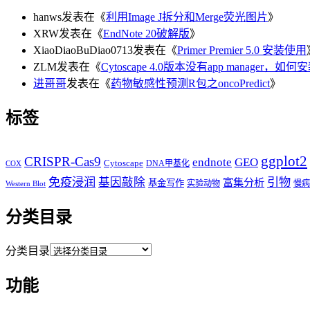
hanws
发表在《
利用Image J拆分和Merge荧光图片
》
XRW
发表在《
EndNote 20破解版
》
XiaoDiaoBuDiao0713
发表在《
Primer Premier 5.0 安装使用
ZLM
发表在《
Cytoscape 4.0版本没有app manager，如何
进哥哥
发表在《
药物敏感性预测R包之oncoPredict
》
标签
ggplot2
CRISPR-Cas9
endnote
GEO
Cytoscape
DNA甲基化
COX
免疫浸润
基因敲除
引物
富集分析
基金写作
实验动物
慢病
Western Blot
分类目录
分类目录
功能