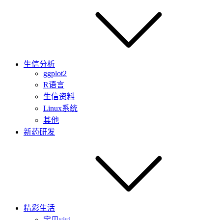
生信分析
ggplot2
R语言
生信资料
Linux系统
其他
新药研发
精彩生活
宝贝yiyi