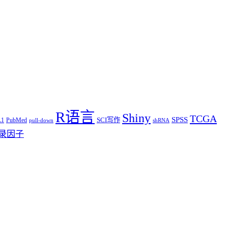
R语言
Shiny
TCGA
SPSS
SCI写作
L1
PubMed
pull-down
shRNA
录因子