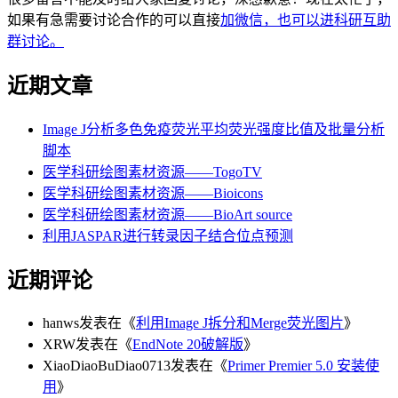
如果有急需要讨论合作的可以直接
加微信，也可以进科研互助
群讨论。
近期文章
Image J分析多色免疫荧光平均荧光强度比值及批量分析
脚本
医学科研绘图素材资源——TogoTV
医学科研绘图素材资源——Bioicons
医学科研绘图素材资源——BioArt source
利用JASPAR进行转录因子结合位点预测
近期评论
hanws
发表在《
利用Image J拆分和Merge荧光图片
》
XRW
发表在《
EndNote 20破解版
》
XiaoDiaoBuDiao0713
发表在《
Primer Premier 5.0 安装使
用
》