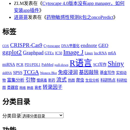
ZLM
发表在《
Cytoscape 4.0版本没有app manager，如何
安装app插件
》
进哥哥
发表在《
药物敏感性预测R包之oncoPredict
》
标签
CRISPR-Cas9
endnote
GEO
Cytoscape
DNA甲基化
COX
Image J
ggplot2
Graphpad
m6A
GTEx
lncRNA
IC50
Linux
R语言
Shiny
miRNA
PCR
SCI写作
PD1/PDL1
PubMed
pull-down
TCGA
免疫浸润
基因敲除
SPSS
基金写作
实验动
shRNA
Western Blot
流式
引物
富集分析
爬虫
科研热点
物
慢病毒
新药
热图
生信分析
科研绘
转录因子
类器官
图
衰老
网络
肺癌
分类目录
分类目录