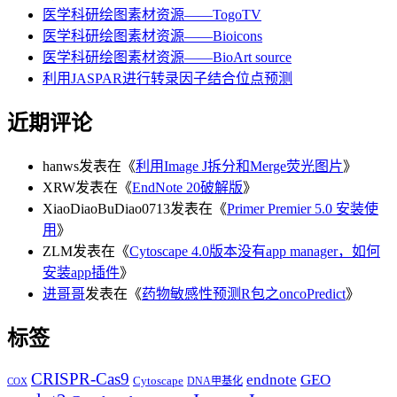
医学科研绘图素材资源——TogoTV
医学科研绘图素材资源——Bioicons
医学科研绘图素材资源——BioArt source
利用JASPAR进行转录因子结合位点预测
近期评论
hanws
发表在《
利用Image J拆分和Merge荧光图片
》
XRW
发表在《
EndNote 20破解版
》
XiaoDiaoBuDiao0713
发表在《
Primer Premier 5.0 安装使
用
》
ZLM
发表在《
Cytoscape 4.0版本没有app manager，如何
安装app插件
》
进哥哥
发表在《
药物敏感性预测R包之oncoPredict
》
标签
CRISPR-Cas9
endnote
GEO
Cytoscape
DNA甲基化
COX