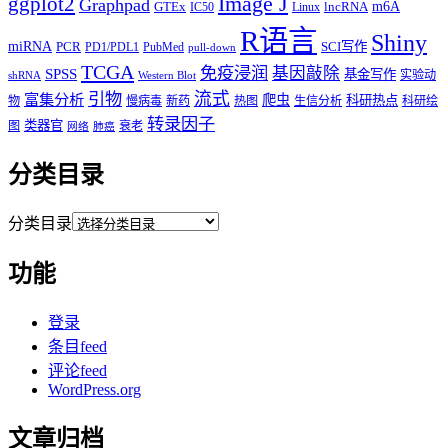
Image J
ggplot2
Graphpad
m6A
GTEx
lncRNA
IC50
Linux
R语言
Shiny
miRNA
PCR
SCI写作
PD1/PDL1
PubMed
pull-down
TCGA
免疫浸润
基因敲除
SPSS
基金写作
实验动
shRNA
Western Blot
流式
引物
富集分析
爬虫
科研热点
物
慢病毒
新药
热图
生信分析
科研绘
转录因子
类器官
图
衰老
网络
肺癌
分类目录
分类目录
功能
登录
条目feed
评论feed
WordPress.org
文章归档