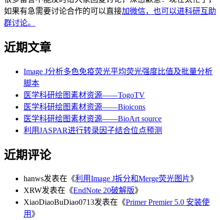
如果有急需要讨论合作的可以直接
加微信，也可以进科研互助
群讨论。
近期文章
Image J分析多色免疫荧光平均荧光强度比值及批量分析
脚本
医学科研绘图素材资源——TogoTV
医学科研绘图素材资源——Bioicons
医学科研绘图素材资源——BioArt source
利用JASPAR进行转录因子结合位点预测
近期评论
hanws
发表在《
利用Image J拆分和Merge荧光图片
》
XRW
发表在《
EndNote 20破解版
》
XiaoDiaoBuDiao0713
发表在《
Primer Premier 5.0 安装使
用
》