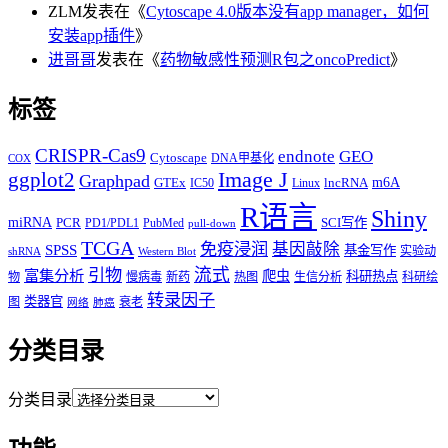
ZLM
发表在《
Cytoscape 4.0版本没有app manager，如何
安装app插件
》
进哥哥
发表在《
药物敏感性预测R包之oncoPredict
》
标签
CRISPR-Cas9
endnote
GEO
Cytoscape
DNA甲基化
COX
Image J
ggplot2
Graphpad
m6A
GTEx
lncRNA
IC50
Linux
R语言
Shiny
miRNA
PCR
SCI写作
PD1/PDL1
PubMed
pull-down
TCGA
免疫浸润
基因敲除
SPSS
基金写作
实验动
shRNA
Western Blot
流式
引物
富集分析
爬虫
科研热点
物
慢病毒
新药
热图
生信分析
科研绘
转录因子
类器官
图
衰老
网络
肺癌
分类目录
分类目录