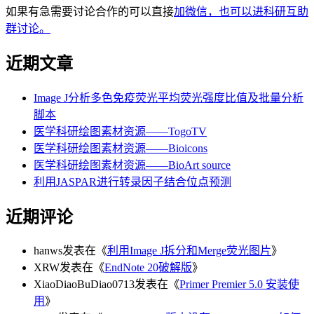
如果有急需要讨论合作的可以直接
加微信，也可以进科研互助
群讨论。
近期文章
Image J分析多色免疫荧光平均荧光强度比值及批量分析
脚本
医学科研绘图素材资源——TogoTV
医学科研绘图素材资源——Bioicons
医学科研绘图素材资源——BioArt source
利用JASPAR进行转录因子结合位点预测
近期评论
hanws
发表在《
利用Image J拆分和Merge荧光图片
》
XRW
发表在《
EndNote 20破解版
》
XiaoDiaoBuDiao0713
发表在《
Primer Premier 5.0 安装使
用
》