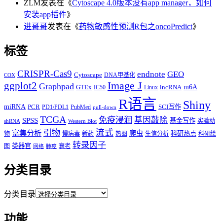
ZLM
发表在《
Cytoscape 4.0版本没有app manager，如何
安装app插件
》
进哥哥
发表在《
药物敏感性预测R包之oncoPredict
》
标签
CRISPR-Cas9
endnote
GEO
Cytoscape
DNA甲基化
COX
Image J
ggplot2
Graphpad
m6A
GTEx
lncRNA
IC50
Linux
R语言
Shiny
miRNA
PCR
SCI写作
PD1/PDL1
PubMed
pull-down
TCGA
免疫浸润
基因敲除
SPSS
基金写作
实验动
shRNA
Western Blot
流式
引物
富集分析
爬虫
科研热点
物
慢病毒
新药
热图
生信分析
科研绘
转录因子
类器官
图
衰老
网络
肺癌
分类目录
分类目录
功能