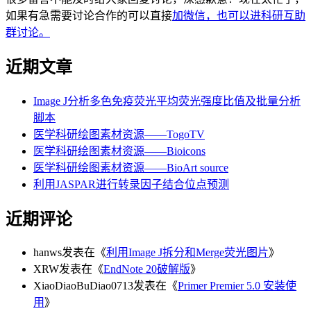
如果有急需要讨论合作的可以直接
加微信，也可以进科研互助
群讨论。
近期文章
Image J分析多色免疫荧光平均荧光强度比值及批量分析
脚本
医学科研绘图素材资源——TogoTV
医学科研绘图素材资源——Bioicons
医学科研绘图素材资源——BioArt source
利用JASPAR进行转录因子结合位点预测
近期评论
hanws
发表在《
利用Image J拆分和Merge荧光图片
》
XRW
发表在《
EndNote 20破解版
》
XiaoDiaoBuDiao0713
发表在《
Primer Premier 5.0 安装使
用
》