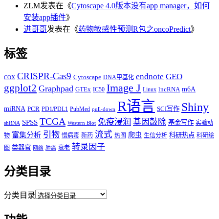
ZLM
发表在《
Cytoscape 4.0版本没有app manager，如何
安装app插件
》
进哥哥
发表在《
药物敏感性预测R包之oncoPredict
》
标签
CRISPR-Cas9
endnote
GEO
Cytoscape
DNA甲基化
COX
Image J
ggplot2
Graphpad
m6A
GTEx
lncRNA
IC50
Linux
R语言
Shiny
miRNA
PCR
SCI写作
PD1/PDL1
PubMed
pull-down
TCGA
免疫浸润
基因敲除
SPSS
基金写作
实验动
shRNA
Western Blot
流式
引物
富集分析
爬虫
科研热点
物
慢病毒
新药
热图
生信分析
科研绘
转录因子
类器官
图
衰老
网络
肺癌
分类目录
分类目录