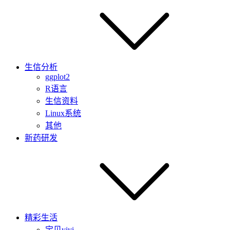
生信分析
ggplot2
R语言
生信资料
Linux系统
其他
新药研发
精彩生活
宝贝yiyi