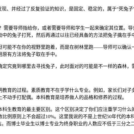
发现、并经过了反复验证的知识，是固定、稳定的，属于“死兔
？需要导师指给你，或者需要导师和学生一起来确定其位置。导师
动中的兔子打死，然后再通过以往已经具备的方法把兔子擒在手
但可能不在你的视野里跑着，而是在树林里跑——导师可以确认
用原有方法将兔子取在手中。
确定究竟到哪里去寻找兔子，此时面对的可能是不一样的森林，
明教育的过程。素质教育不在乎学什么专业。例如，家长们对子
上不动手打配偶。本科教育是培养做人的品格和修养的过程。
本科生教育的最主要区别。这个区别决定了你们应注重学习什么
比例原则上不会超过10%。这里我说的不是上世纪50年代的
左右。而博士毕业生以博士专业为终身职业的人数应不低于三分之