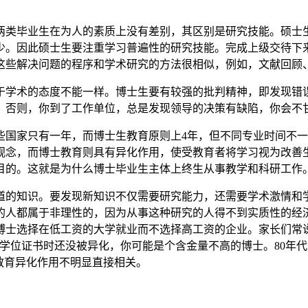
两类毕业生在为人的素质上没有差别，其区别是研究技能。硕士
少。因此硕士生要注重学习普遍性的研究技能。完成上级交待下
这些解决问题的程序和学术研究的方法很相似，例如，文献回顾
于学术的态度不能一样。博士生要有较强的批判精神，即发现错
。否则，你到了工作单位，总是发现领导的决策有缺陷，你会不
些国家只有一年，而博士生教育原则上4年，但不同专业时间不一
观念，而博士教育则具有异化作用，使受教育者将学习视为改善
目的。这就是为什么博士毕业生主体上终生从事教学和科研工作
道的知识。要发现新知识不仅需要研究能力，还需要学术激情和
的人都属于非理性的，因为从事这种研究的人得不到实质性的经
士选择在低工资的大学就业而不选择高工资的企业。家长们常说
学位证书时还没被异化，你可能是个含金量不高的博士。80年代
教育异化作用不明显直接相关。