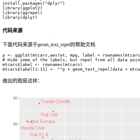
install.packages("dplyr")

library(ggplot2)

library(ggrepel)

library(dplyr)
代码来源
下面代码来源于geom_text_repel的帮助文档
p <- ggplot(mtcars,aes(wt, mpg, label = rownames(mtcars
# Hide some of the labels, but repel from all data poin
mtcars$label <- rownames(mtcars)

mtcars$label[1:15] <- ""p + geom_text_repel(data = mtca
做出的图是这样：