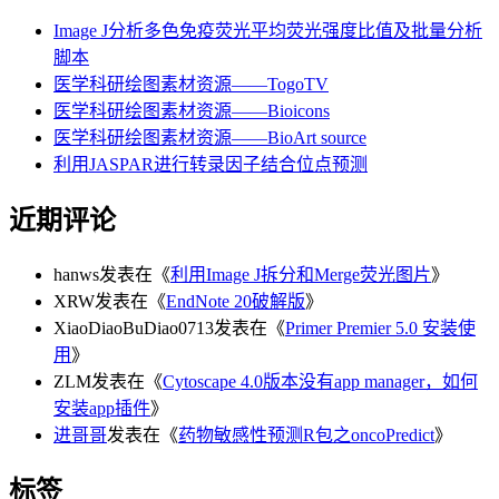
Image J分析多色免疫荧光平均荧光强度比值及批量分析
脚本
医学科研绘图素材资源——TogoTV
医学科研绘图素材资源——Bioicons
医学科研绘图素材资源——BioArt source
利用JASPAR进行转录因子结合位点预测
近期评论
hanws
发表在《
利用Image J拆分和Merge荧光图片
》
XRW
发表在《
EndNote 20破解版
》
XiaoDiaoBuDiao0713
发表在《
Primer Premier 5.0 安装使
用
》
ZLM
发表在《
Cytoscape 4.0版本没有app manager，如何
安装app插件
》
进哥哥
发表在《
药物敏感性预测R包之oncoPredict
》
标签