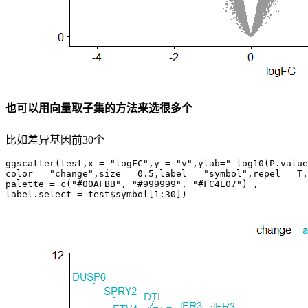
也可以用向量取子集的方法来选很多个
比如差异基因前30个
ggscatter(test,x = "logFC",y = "v",ylab="-log10(P.value
color = "change",size = 0.5,label = "symbol",repel = T,

palette = c("#00AFBB", "#999999", "#FC4E07") ,

label.select = test$symbol[1:30])