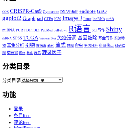
CRISPR-Cas9
endnote
GEO
Cytoscape
DNA甲基化
COX
Image J
ggplot2
Graphpad
m6A
GTEx
lncRNA
IC50
Linux
R语言
Shiny
miRNA
PCR
SCI写作
PD1/PDL1
PubMed
pull-down
TCGA
免疫浸润
基因敲除
SPSS
基金写作
实验动
shRNA
Western Blot
流式
引物
富集分析
爬虫
科研热点
物
慢病毒
新药
热图
生信分析
科研绘
转录因子
类器官
图
衰老
网络
肺癌
分类目录
分类目录
功能
登录
条目feed
评论feed
WordPress.org