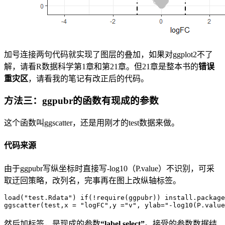
加号连接两句代码就实现了图层的叠加，如果对ggplot2不了
解，请看R数据科学第1章和第21章。但21章是整本书的
错误
重灾区
，请看我的笔记有改正后的代码。
方法三：ggpubr的函数有现成的参数
这个函数叫ggscatter，还是用刚才的test数据来做。
代码来源
由于ggpubr写纵坐标时直接写-log10（P.value）不识别，可采
取迂回策略，改列名，完事再在图上改纵轴标签。
load("test.Rdata") if(!require(ggpubr)) install.package
ggscatter(test,x = "logFC",y ="v", ylab="-log10(P.value
然后加标签，是现成的参数
“label.select”
。接受的参数数据结