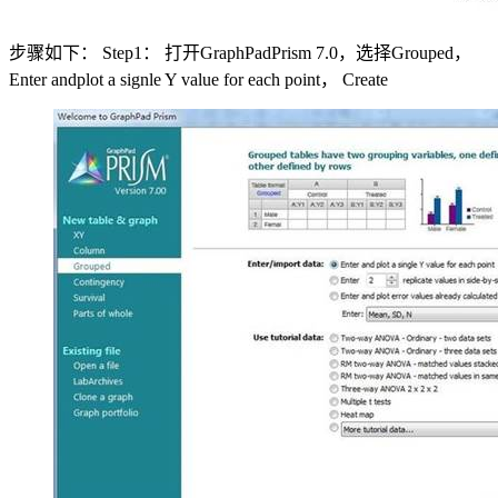
步骤如下： Step1： 打开GraphPadPrism 7.0，选择Grouped，
Enter andplot a signle Y value for each point， Create