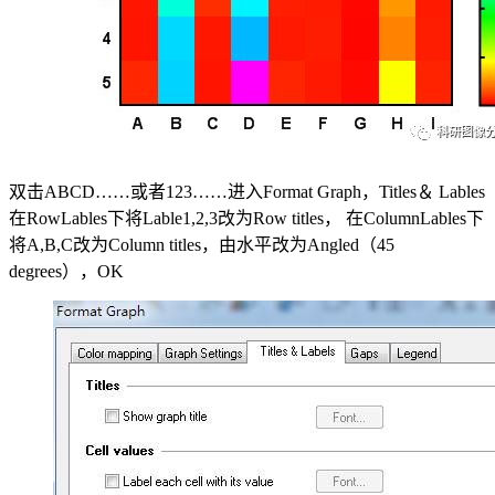
双击ABCD……或者123……进入Format Graph，Titles＆ Lables
在RowLables下将Lable1,2,3改为Row titles， 在ColumnLables下
将A,B,C改为Column titles，由水平改为Angled（45
degrees），OK