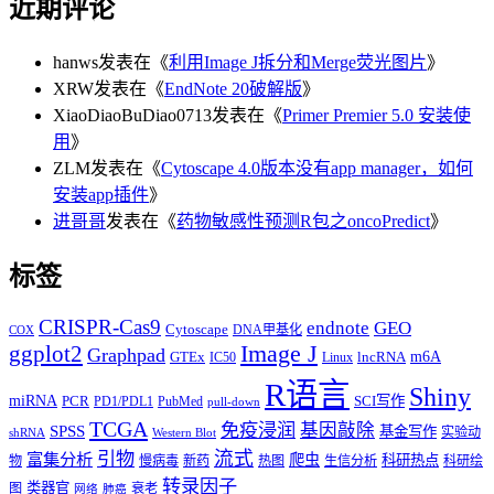
近期评论
hanws
发表在《
利用Image J拆分和Merge荧光图片
》
XRW
发表在《
EndNote 20破解版
》
XiaoDiaoBuDiao0713
发表在《
Primer Premier 5.0 安装使
用
》
ZLM
发表在《
Cytoscape 4.0版本没有app manager，如何
安装app插件
》
进哥哥
发表在《
药物敏感性预测R包之oncoPredict
》
标签
CRISPR-Cas9
endnote
GEO
Cytoscape
DNA甲基化
COX
Image J
ggplot2
Graphpad
m6A
GTEx
lncRNA
IC50
Linux
R语言
Shiny
miRNA
PCR
SCI写作
PD1/PDL1
PubMed
pull-down
TCGA
免疫浸润
基因敲除
SPSS
基金写作
实验动
shRNA
Western Blot
流式
引物
富集分析
爬虫
科研热点
物
慢病毒
新药
热图
生信分析
科研绘
转录因子
类器官
图
衰老
网络
肺癌