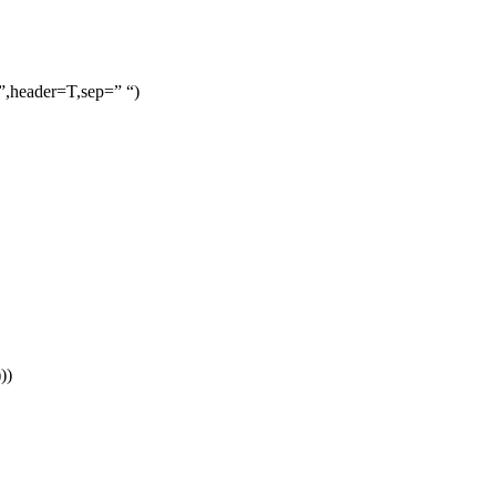
v”,header=T,sep=” “)
))