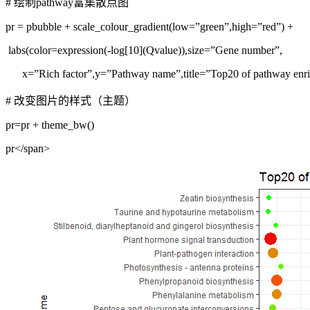
# 绘制pathway富集散点图
pr = pbubble + scale_colour_gradient(low=”green”,high=”red”) +
labs(color=expression(-log[10](Qvalue)),size=”Gene number”,
x=”Rich factor”,y=”Pathway name”,title=”Top20 of pathway enr
# 改变图片的样式（主题）
pr=pr + theme_bw()
pr</span>