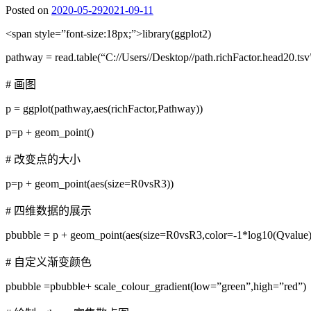
Posted on
2020-05-29
2021-09-11
<span style=”font-size:18px;”>library(ggplot2)
pathway = read.table(“C://Users//Desktop//path.richFactor.head20.ts
# 画图
p = ggplot(pathway,aes(richFactor,Pathway))
p=p + geom_point()
# 改变点的大小
p=p + geom_point(aes(size=R0vsR3))
# 四维数据的展示
pbubble = p + geom_point(aes(size=R0vsR3,color=-1*log10(Qvalue)
# 自定义渐变颜色
pbubble =pbubble+ scale_colour_gradient(low=”green”,high=”red”)