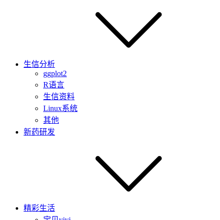
生信分析
ggplot2
R语言
生信资料
Linux系统
其他
新药研发
精彩生活
宝贝yiyi