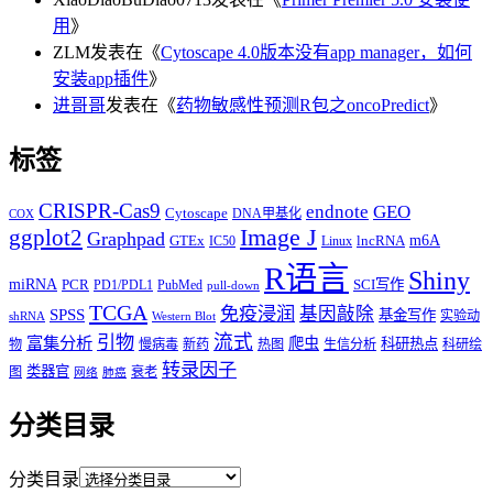
用
》
ZLM
发表在《
Cytoscape 4.0版本没有app manager，如何
安装app插件
》
进哥哥
发表在《
药物敏感性预测R包之oncoPredict
》
标签
CRISPR-Cas9
endnote
GEO
Cytoscape
DNA甲基化
COX
Image J
ggplot2
Graphpad
m6A
GTEx
lncRNA
IC50
Linux
R语言
Shiny
miRNA
PCR
SCI写作
PD1/PDL1
PubMed
pull-down
TCGA
免疫浸润
基因敲除
SPSS
基金写作
实验动
shRNA
Western Blot
流式
引物
富集分析
爬虫
科研热点
物
慢病毒
新药
热图
生信分析
科研绘
转录因子
类器官
图
衰老
网络
肺癌
分类目录
分类目录