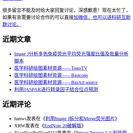
很多留言不能及时给大家回复讨论，深感歉意！现在太忙了，
如果有急需要讨论合作的可以直接
加微信，也可以进科研互助
群讨论。
近期文章
Image J分析多色免疫荧光平均荧光强度比值及批量分析
脚本
医学科研绘图素材资源——TogoTV
医学科研绘图素材资源——Bioicons
医学科研绘图素材资源——BioArt source
利用JASPAR进行转录因子结合位点预测
近期评论
hanws
发表在《
利用Image J拆分和Merge荧光图片
》
XRW
发表在《
EndNote 20破解版
》
XiaoDiaoBuDiao0713
发表在《
Primer Premier 5.0 安装使