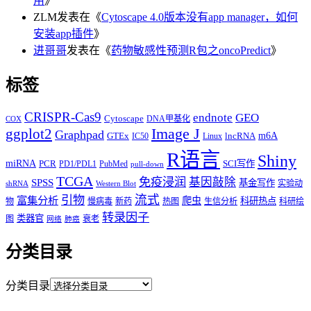
用
》
ZLM
发表在《
Cytoscape 4.0版本没有app manager，如何
安装app插件
》
进哥哥
发表在《
药物敏感性预测R包之oncoPredict
》
标签
CRISPR-Cas9
endnote
GEO
Cytoscape
DNA甲基化
COX
Image J
ggplot2
Graphpad
m6A
GTEx
lncRNA
IC50
Linux
R语言
Shiny
miRNA
PCR
SCI写作
PD1/PDL1
PubMed
pull-down
TCGA
免疫浸润
基因敲除
SPSS
基金写作
实验动
shRNA
Western Blot
流式
引物
富集分析
爬虫
科研热点
物
慢病毒
新药
热图
生信分析
科研绘
转录因子
类器官
图
衰老
网络
肺癌
分类目录
分类目录