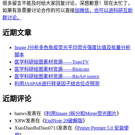
很多留言不能及时给大家回复讨论，深感歉意！现在太忙了，
如果有急需要讨论合作的可以直接
加微信，也可以进科研互助
群讨论。
近期文章
Image J分析多色免疫荧光平均荧光强度比值及批量分析
脚本
医学科研绘图素材资源——TogoTV
医学科研绘图素材资源——Bioicons
医学科研绘图素材资源——BioArt source
利用JASPAR进行转录因子结合位点预测
近期评论
hanws
发表在《
利用Image J拆分和Merge荧光图片
》
XRW
发表在《
EndNote 20破解版
》
XiaoDiaoBuDiao0713
发表在《
Primer Premier 5.0 安装使