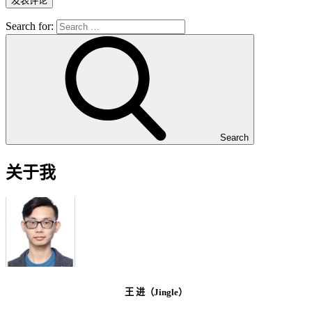
Search for:
Search
关于我
王 进（Jingle）