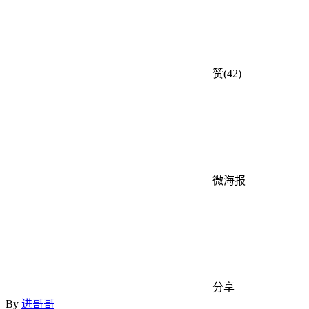
赞(42)
微海报
分享
By
进哥哥