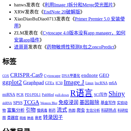
hanws
发表在《
利用Image J拆分和Merge荧光图片
》
XRW
发表在《
EndNote 20破解版
》
XiaoDiaoBuDiao0713
发表在《
Primer Premier 5.0 安装使
用
》
ZLM
发表在《
Cytoscape 4.0版本没有app manager，如何
安装app插件
》
进哥哥
发表在《
药物敏感性预测R包之oncoPredict
》
标签
CRISPR-Cas9
endnote
GEO
Cytoscape
DNA甲基化
COX
Image J
ggplot2
Graphpad
m6A
GTEx
lncRNA
IC50
Linux
R语言
Shiny
miRNA
PCR
SCI写作
PD1/PDL1
PubMed
pull-down
TCGA
免疫浸润
基因敲除
SPSS
基金写作
实验动
shRNA
Western Blot
流式
引物
富集分析
爬虫
科研热点
物
慢病毒
新药
热图
生信分析
科研绘
转录因子
类器官
图
衰老
网络
肺癌