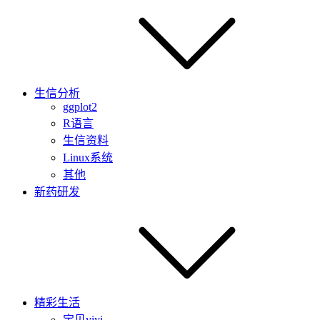
生信分析
ggplot2
R语言
生信资料
Linux系统
其他
新药研发
精彩生活
宝贝yiyi