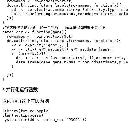
  rownames <- rownames(exprSet)

  do.call(rbind,future_lapply(rownames, function(x){

    dd  <- cor.test(as.numeric(exprSet[x,]),y,type='spe
    data.frame(gene=gene,mRNAs=x,cor=dd$estimate,p.valu
  }))

}

###这是修改的代码  加一个判断   样本量<10的就不要了吧

batch_cor <- function(gene){

  rownames <- rownames(exprSet)

  do.call(rbind,future_lapply(rownames, function(x){

    xy <- exprSet[c(gene,x),]

    xy <- t(xy) %>% na.omit() %>% as.data.frame()

    if (nrow(xy)>10){

      dd  <- cor.test(as.numeric(xy[,1]),as.numeric(xy[
      data.frame(gene=gene,mRNAs=x,cor=dd$estimate,p.va
    }

  }))

3.并行化运行函数
以PCDC1这个基因为例
library(future.apply)

plan(multiprocess)
