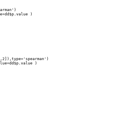
arman')

e=dd$p.value )

,2]),type='spearman')

lue=dd$p.value )
