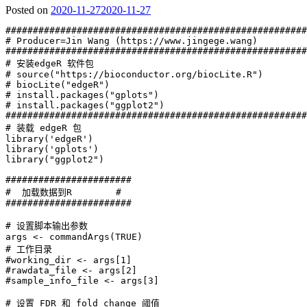
Posted on
2020-11-27
2020-11-27
#######################################################
# Producer=Jin Wang (https://www.jingege.wang)

#######################################################
# 安装edgeR 软件包

# source("https://bioconductor.org/biocLite.R")

# biocLite("edgeR")

# install.packages("gplots")

# install.packages("ggplot2")

#######################################################
# 装载 edgeR 包

library('edgeR')

library('gplots')

library("ggplot2")

#######################

#  加载数据到R        #

#######################

# 设置脚本输出参数

args <- commandArgs(TRUE)

# 工作目录

#working_dir <- args[1]

#rawdata_file <- args[2]

#sample_info_file <- args[3]

# 设置 FDR 和 fold change 阈值
