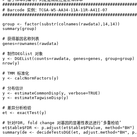
#######################################################
# Barcode 实例：TCGA-W5-AA34-11A-11R-A41I-07

#######################################################
group <- factor(substr(colnames(rawdata),14,14))

summary(group)

# 获得基因名称列表

genes=rownames(rawdata)

# 制作DEGlist 对象

y <- DGEList(counts=rawdata, genes=genes, group=group)

nrow(y)

# TMM 标准化

y <- calcNormFactors(y)

# 分布估计

y <- estimateCommonDisp(y, verbose=TRUE)

y <- estimateTagwiseDisp(y)

# 差异分析检验

et <- exactTest(y)

# 针对FDR, fold change 对基因的显著性表达进行‘多重检验’

et$table$FDR <- p.adjust(et$table$PValue, method="BH")

summary(de <- decideTestsDGE(et, adjust.method="BH", p.