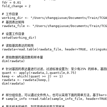
fdr = 0.01

fold_change = 2

# 工作目录

working_dir <- "/Users/zhangqiuxue/Documents/Train/TCGA
# 基因表达矩阵

rawdata_file <- "/Users/zhangqiuxue/Documents/Train/TCG
# 设置工作目录

setwd(working_dir)

# 读取基因表达的矩阵

rawdata=read.table(rawdata_file, header=TRUE, stringsAs
# 原始数据的基因数和样本量

dim(rawdata)

# 针对基因的表达量进行过滤，过滤标准设置为：至少有25% 的样本，基因的
quant <- apply(rawdata,1,quantile,0.75)

keep <- which((quant >= 2) == 1)

rawdata <- rawdata[keep,]

dim(rawdata)

# 样分组信息，可以通过文件传入，也可以采用下面的简单方法，基于barco
# sample_info =read.table(sample_info_file, header=TRUE
# 基于样本的编号，判定是癌症还是正常样本
