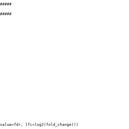
#####

#####

value=fdr, lfc=log2(fold_change)))
