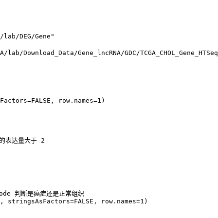
/lab/DEG/Gene"

A/lab/Download_Data/Gene_lncRNA/GDC/TCGA_CHOL_Gene_HTSeq
Factors=FALSE, row.names=1)

表达量大于 2

de 判断是癌症还是正常组织

, stringsAsFactors=FALSE, row.names=1)
