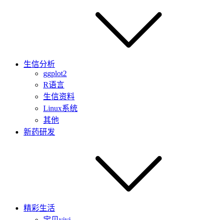
生信分析
ggplot2
R语言
生信资料
Linux系统
其他
新药研发
精彩生活
宝贝yiyi