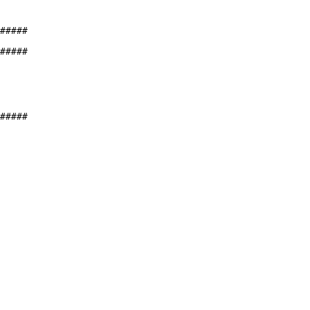
#####

#####

#####
