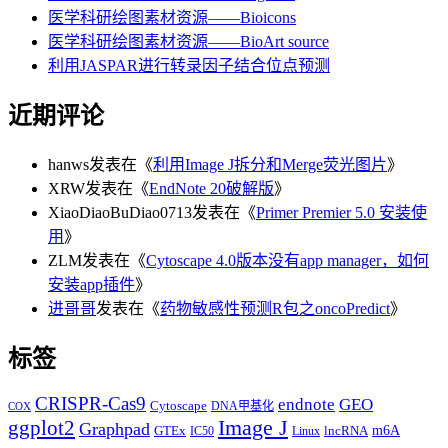
医学科研绘图素材资源——Bioicons
医学科研绘图素材资源——BioArt source
利用JASPAR进行转录因子结合位点预测
近期评论
hanws
发表在《
利用Image J拆分和Merge荧光图片
》
XRW
发表在《
EndNote 20破解版
》
XiaoDiaoBuDiao0713
发表在《
Primer Premier 5.0 安装使
用
》
ZLM
发表在《
Cytoscape 4.0版本没有app manager，如何
安装app插件
》
进哥哥
发表在《
药物敏感性预测R包之oncoPredict
》
标签
CRISPR-Cas9
endnote
GEO
Cytoscape
DNA甲基化
COX
Image J
ggplot2
Graphpad
m6A
GTEx
lncRNA
IC50
Linux