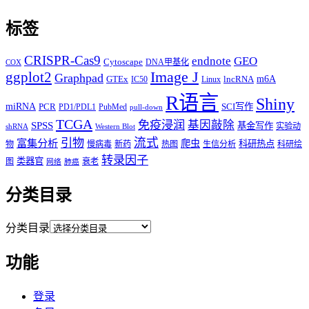
标签
CRISPR-Cas9
endnote
GEO
Cytoscape
DNA甲基化
COX
Image J
ggplot2
Graphpad
m6A
GTEx
lncRNA
IC50
Linux
R语言
Shiny
miRNA
PCR
SCI写作
PD1/PDL1
PubMed
pull-down
TCGA
免疫浸润
基因敲除
SPSS
基金写作
实验动
shRNA
Western Blot
流式
引物
富集分析
爬虫
科研热点
物
慢病毒
新药
热图
生信分析
科研绘
转录因子
类器官
图
衰老
网络
肺癌
分类目录
分类目录
功能
登录