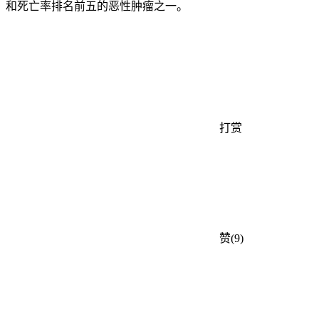
和死亡率排名前五的恶性肿瘤之一。
打赏
赞(9)