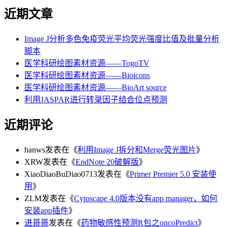
近期文章
Image J分析多色免疫荧光平均荧光强度比值及批量分析
脚本
医学科研绘图素材资源——TogoTV
医学科研绘图素材资源——Bioicons
医学科研绘图素材资源——BioArt source
利用JASPAR进行转录因子结合位点预测
近期评论
hanws
发表在《
利用Image J拆分和Merge荧光图片
》
XRW
发表在《
EndNote 20破解版
》
XiaoDiaoBuDiao0713
发表在《
Primer Premier 5.0 安装使
用
》
ZLM
发表在《
Cytoscape 4.0版本没有app manager，如何
安装app插件
》
进哥哥
发表在《
药物敏感性预测R包之oncoPredict
》