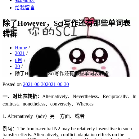
我的简历
给我留言
除了However，Sci写作还有那些单词表
转折
Home
2021
6月
30
除了However，Sci写作还有那些单词表转折
Posted on
2021-06-30
2021-06-30
一、对比表转折：
Alternatively、Nevertheless、Reciprocally、In
contrast、nonetheless、conversely、Whereas
1. Alternatively（adv）另一方面、或者
例句：The fronto-central N2 may be relatively insensitive to such
transfer effects. Alternatively, conflict adaptation effects on the