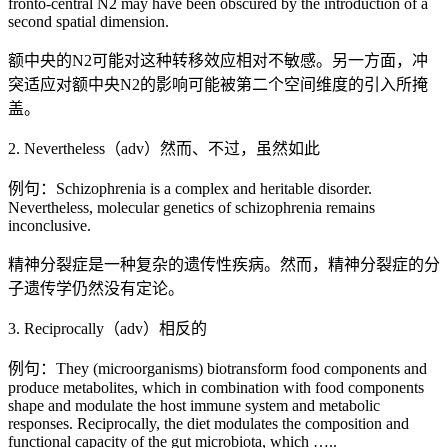
fronto-central N2 may have been obscured by the introduction of a
second spatial dimension.
额中央的N2可能对这种转移效应相对不敏感。另一方面，冲
突适应对额中央N2的影响可能被第二个空间维度的引入所掩
盖。
2. Nevertheless（adv）然而、不过，虽然如此
例句：Schizophrenia is a complex and heritable disorder.
Nevertheless, molecular genetics of schizophrenia remains
inconclusive.
精神分裂症是一种复杂的遗传性疾病。然而，精神分裂症的分
子遗传学仍然没有定论。
3. Reciprocally（adv）相反的
例句：They (microorganisms) biotransform food components and
produce metabolites, which in combination with food components
shape and modulate the host immune system and metabolic
responses. Reciprocally, the diet modulates the composition and
functional capacity of the gut microbiota, which …..