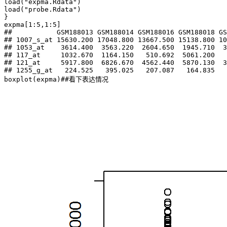
load("expma.Rdata")

load("probe.Rdata")

}

expma[1:5,1:5]

##           GSM188013 GSM188014 GSM188016 GSM188018 GS
## 1007_s_at 15630.200 17048.800 13667.500 15138.800 10
## 1053_at    3614.400  3563.220  2604.650  1945.710  3
## 117_at     1032.670  1164.150   510.692  5061.200   
## 121_at     5917.800  6826.670  4562.440  5870.130  3
## 1255_g_at   224.525   395.025   207.087   164.835   