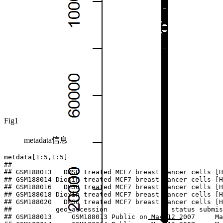
Fig1
metadata信息
metdata[1:5,1:5]

##                                                     
## GSM188013   DMSO treated MCF7 breast cancer cells [H
## GSM188014 Dioxin treated MCF7 breast cancer cells [H
## GSM188016   DMSO treated MCF7 breast cancer cells [H
## GSM188018 Dioxin treated MCF7 breast cancer cells [H
## GSM188020   DMSO treated MCF7 breast cancer cells [H
##           geo_accession                status submis
## GSM188013     GSM188013 Public on May 12 2007     Ma