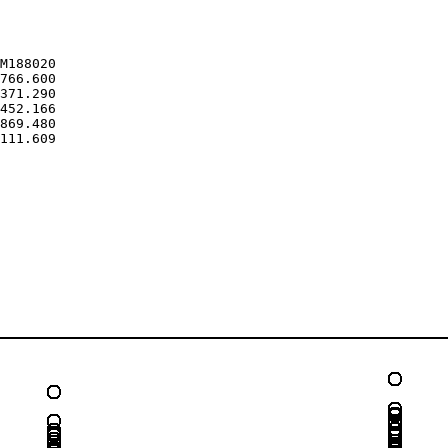
M188020

766.600

371.290

452.166

869.480

111.609
