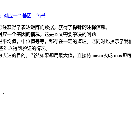
针对应一个基因 – 简书
已经获得了
表达矩阵
的数据，获得了
探针的注释信息
。
对应一个基因的情况
，这是本文需要解决的问题
是平均值，中位值等等，都存在一定的道理。这同时也提示了我
有些难以得到验证的情况。
为表达的目的，当然如果想用最大值，直接将
mean
换成
max
即
':

:
