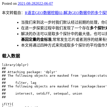
Posted on
2021-08-28
2022-06-07
本文转载自：
R语言GEO数据挖掘02-解决GEO数据中的多个探
当我们来到这一步时我们默认经过前期的处理，你
在进一步探索过程中我们发现了一个存在
多个探针
解决的办法可以是取多个探针中的最大值，也可以
基因定量的金标准
,常常发生芯片或者测序的结果
本文将通过四种方式来完成取多个探针的平均值作
载入数据
library(dplyr)

## 

## Attaching package: 'dplyr'

## The following objects are masked from 'package:stats
## 

##     filter, lag

## The following objects are masked from 'package:base'
## 

##     intersect, setdiff, setequal, union

##

if(T){
