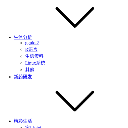
生信分析
ggplot2
R语言
生信资料
Linux系统
其他
新药研发
精彩生活
宝贝yiyi