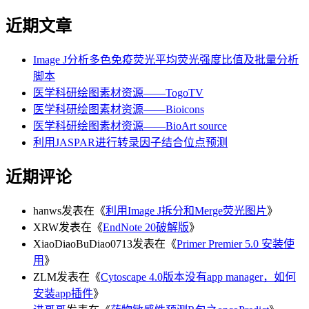
近期文章
Image J分析多色免疫荧光平均荧光强度比值及批量分析
脚本
医学科研绘图素材资源——TogoTV
医学科研绘图素材资源——Bioicons
医学科研绘图素材资源——BioArt source
利用JASPAR进行转录因子结合位点预测
近期评论
hanws
发表在《
利用Image J拆分和Merge荧光图片
》
XRW
发表在《
EndNote 20破解版
》
XiaoDiaoBuDiao0713
发表在《
Primer Premier 5.0 安装使
用
》
ZLM
发表在《
Cytoscape 4.0版本没有app manager，如何
安装app插件
》