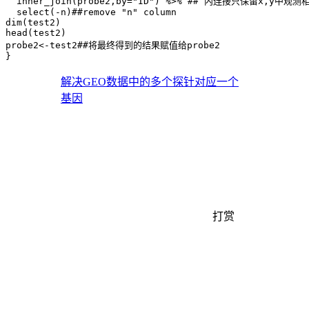
  inner_join(probe2,by="ID") %>% ## 内连接只保留x,y中观测
  select(-n)##remove "n" column

dim(test2)

head(test2)

probe2<-test2##将最终得到的结果赋值给probe2

}
解决GEO数据中的多个探针对应一个
基因
打赏