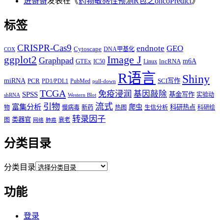
进哥哥
发表在《
药物敏感性预测R包之oncoPredict
》
标签
CRISPR-Cas9
endnote
GEO
Cytoscape
DNA甲基化
COX
Image J
ggplot2
Graphpad
m6A
GTEx
lncRNA
IC50
Linux
R语言
Shiny
miRNA
PCR
SCI写作
PD1/PDL1
PubMed
pull-down
TCGA
免疫浸润
基因敲除
SPSS
基金写作
实验动
shRNA
Western Blot
流式
引物
富集分析
爬虫
科研热点
物
慢病毒
新药
热图
生信分析
科研绘
转录因子
类器官
图
衰老
网络
肺癌
分类目录
分类目录
功能
登录