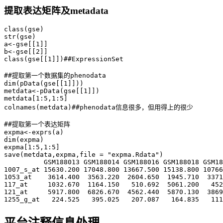
提取表达矩阵及metadata
class(gse)

str(gse)

a<-gse[[1]]

b<-gse[[2]]

class(gse[[1]])##ExpressionSet

##提取第一个数据集的phenodata

dim(pData(gse[[1]]))

metdata<-pData(gse[[1]])

metdata[1:5,1:5]

colnames(metdata)##phenodata信息很多，但用得上的很少

##提取第一个表达矩阵

expma<-exprs(a)

dim(expma)

expma[1:5,1:5]

save(metdata,expma,file = "expma.Rdata")

          GSM188013 GSM188014 GSM188016 GSM188018 GSM18
1007_s_at 15630.200 17048.800 13667.500 15138.800 10766
1053_at    3614.400  3563.220  2604.650  1945.710  3371
117_at     1032.670  1164.150   510.692  5061.200   452
121_at     5917.800  6826.670  4562.440  5870.130  3869
1255_g_at   224.525   395.025   207.087   164.835   111