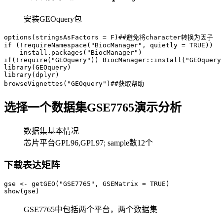
安装GEOquery包
options(stringsAsFactors = F)##避免将character转换为因子

if (!requireNamespace("BiocManager", quietly = TRUE))

    install.packages("BiocManager")

if(!require("GEOquery")) BiocManager::install("GEOquery
library(GEOquery)

library(dplyr)

选择一个数据集GSE7765演示分析
数据集基本情况
芯片平台GPL96,GPL97; sample数12个
下载表达矩阵
gse <- getGEO("GSE7765", GSEMatrix = TRUE) 

show(gse)
GSE7765中包括两个平台，两个数据集