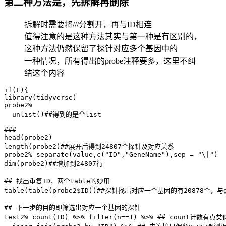
第二种方法是，先拆解再删除
拆解时需要将///分割开，再与ID相连
值得注意的是这种方法其实与第一种是有区别的，
这种方法仍然保留了探针对应多个基因中的
一种情况，所有得出的probe注释要多，这里不纠
结这个内容
if(F){

library(tidyverse)

probe2% 

  unlist()##得到的是个list

###

head(probe2)

length(probe2)##展开后得到24807个探针及对应关系

probe2% separate(value,c("ID","GeneName"),sep = "\|")

dim(probe2)##增加到24807行

## 找出重复ID，两个table的妙用

table(table(probe2$ID))##探针找出对应一个基因的有20878个，
## 下一步的目的即筛选出对应一个基因的探针

test2% count(ID) %>% filter(n==1) %>% ## count计数有点类似