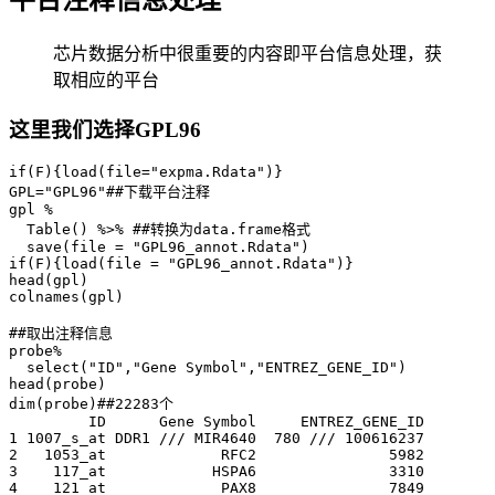
平台注释信息处理
芯片数据分析中很重要的内容即平台信息处理，获
取相应的平台
这里我们选择GPL96
if(F){load(file="expma.Rdata")}

GPL="GPL96"##下载平台注释

gpl % 

  Table() %>% ##转换为data.frame格式

  save(file = "GPL96_annot.Rdata")

if(F){load(file = "GPL96_annot.Rdata")}

head(gpl)

colnames(gpl)

##取出注释信息

probe% 

  select("ID","Gene Symbol","ENTREZ_GENE_ID")

head(probe)  

dim(probe)##22283个

         ID      Gene Symbol     ENTREZ_GENE_ID

1 1007_s_at DDR1 /// MIR4640  780 /// 100616237

2   1053_at             RFC2               5982

3    117_at            HSPA6               3310

4    121_at             PAX8               7849
