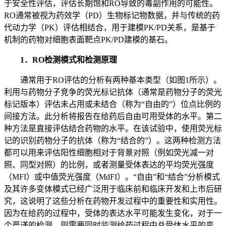
于安全性评估，评估长期饱和RO导致的毒副作用的可能性。
RO通常被视为药效学（PD）生物标记物数据，并与传统的药
代动力学（PK）评估相结合，用于建模PK/PD关系，是基于
机制的药物对细胞表面靶点PK/PD建模的基石。
1．RO检测模式和检测原理
通常用于RO评估的分析有两种基本类型（如图1所示）。
利用与药物分子竞争的荧光标记抗体（通常是药物分子的荧光
标记版本）评估未占用或未结合（称为“自由的”）位点比例的
间接方法。此分析将报告在给药后自由可用受体的水平。第二
种方法是直接评估结合药物的水平。在该试验中，使用荧光标
记的识别药物分子的抗体（称为“结合的”）。这两种检测方法
都可以用来评估阳性细胞相对于背景对照（例如荧光减一对
照、同型对照）的比例，或者测量受体表达的平均荧光强度
（MFI）或中值荧光强度（MdFI）。“自由”和“结合”分析模式
及其许多变体模式已经广泛用于临床前和临床开发和上市后研
究，这说明了这些分析在药物开发过程中的重要性和实用性。
因为在给药的过程中，受体的表达水平可能发生变化，对于一
个严谨的检测，则需要同时监测给药过程中总受体水平的变