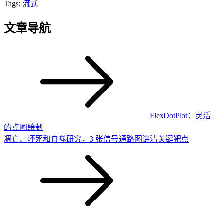
Tags:
流式
文章导航
FlexDotPlot：灵活
的点图绘制
凋亡、坏死和自噬研究，3 张信号通路图讲清关键靶点