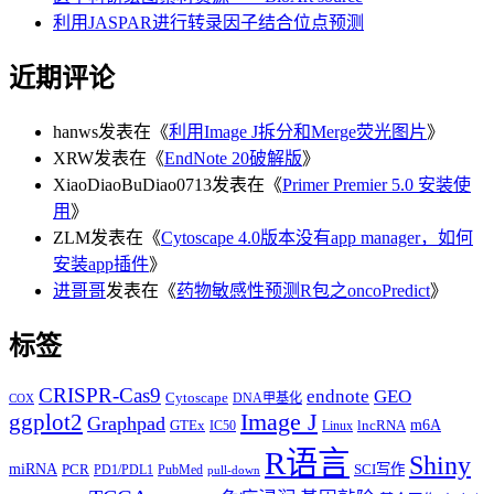
利用JASPAR进行转录因子结合位点预测
近期评论
hanws
发表在《
利用Image J拆分和Merge荧光图片
》
XRW
发表在《
EndNote 20破解版
》
XiaoDiaoBuDiao0713
发表在《
Primer Premier 5.0 安装使
用
》
ZLM
发表在《
Cytoscape 4.0版本没有app manager，如何
安装app插件
》
进哥哥
发表在《
药物敏感性预测R包之oncoPredict
》
标签
CRISPR-Cas9
endnote
GEO
Cytoscape
DNA甲基化
COX
Image J
ggplot2
Graphpad
m6A
GTEx
lncRNA
IC50
Linux
R语言
Shiny
miRNA
PCR
SCI写作
PD1/PDL1
PubMed
pull-down