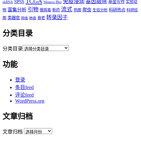
TCGA
免疫浸润
基因敲除
SPSS
基金写作
实验动
shRNA
Western Blot
流式
引物
富集分析
爬虫
科研热点
物
慢病毒
新药
热图
生信分析
科研绘
转录因子
类器官
图
衰老
网络
肺癌
分类目录
分类目录
功能
登录
条目feed
评论feed
WordPress.org
文章归档
文章归档