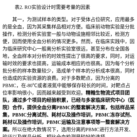
表2. RO实验设计时需要考量的因素
其一，为测试样本的类型。对于受体占位研究，应用最多
的是全血，因为其采集样品相对方便。临床前动物实验是分批
操作，检测分析实验室一般与动物设施相邻比较近，检测方
便，因而使用全血分析的情况更多。然而，在临床实践中，因
为临床研究中心一般离分析实验室很远，甚至分布在全国各
地，全血样本对分析的时效性提出了很高的要求，同时，对运
输时效的要求也提高，运输成本相应的也很高。因为每个分析
批分析的样本数量较少，造成单个样本的分析成本很高，同时
也造成的实验资源的浪费。对于多数靶点，因为分离的
PBMC，在-80℃或者液氮中能够保存较长的时间，对靶点占
位率影响很小，因而越来越受到欢迎。
精翰生物流式项目团
队，通过多个项目的经验积累，已经与多家临床研究中心（医
院）合作，提供全血分离PBMC的整套解决方案，包括样品采
集，PBMC分离试剂、耗材以及操作培训，PBMC冻存试剂、
耗材以及操作培训，PBMC运输及注意事项等一整套解决方
案。
所以在绝大数情况下，选用分离的PBMC进行方法开发、
验证以及样品分析，相比全血检测是较好的选择。