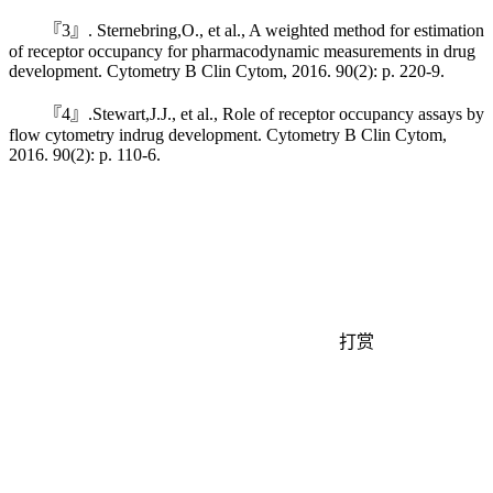
『3』. Sternebring,O., et al., A weighted method for estimation
of receptor occupancy for pharmacodynamic measurements in drug
development. Cytometry B Clin Cytom, 2016. 90(2): p. 220-9.
『4』.Stewart,J.J., et al., Role of receptor occupancy assays by
flow cytometry indrug development. Cytometry B Clin Cytom,
2016. 90(2): p. 110-6.
打赏