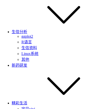
生信分析
ggplot2
R语言
生信资料
Linux系统
其他
新药研发
精彩生活
宝贝yiyi