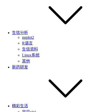
生信分析
ggplot2
R语言
生信资料
Linux系统
其他
新药研发
精彩生活
宝贝yiyi