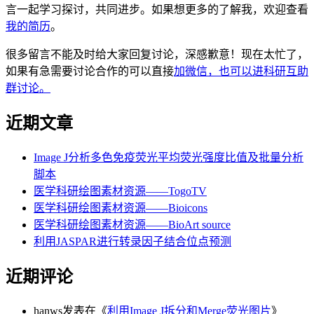
言一起学习探讨，共同进步。如果想更多的了解我，欢迎查看
我的简历
。
很多留言不能及时给大家回复讨论，深感歉意！现在太忙了，
如果有急需要讨论合作的可以直接
加微信，也可以进科研互助
群讨论。
近期文章
Image J分析多色免疫荧光平均荧光强度比值及批量分析
脚本
医学科研绘图素材资源——TogoTV
医学科研绘图素材资源——Bioicons
医学科研绘图素材资源——BioArt source
利用JASPAR进行转录因子结合位点预测
近期评论
hanws
发表在《
利用Image J拆分和Merge荧光图片
》