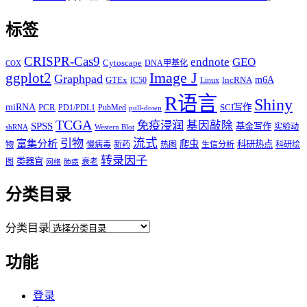
标签
CRISPR-Cas9
endnote
GEO
Cytoscape
DNA甲基化
COX
Image J
ggplot2
Graphpad
m6A
GTEx
lncRNA
IC50
Linux
R语言
Shiny
miRNA
PCR
SCI写作
PD1/PDL1
PubMed
pull-down
TCGA
免疫浸润
基因敲除
SPSS
基金写作
实验动
shRNA
Western Blot
流式
引物
富集分析
爬虫
科研热点
物
慢病毒
新药
热图
生信分析
科研绘
转录因子
类器官
图
衰老
网络
肺癌
分类目录
分类目录
功能
登录