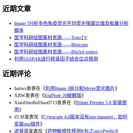
近期文章
Image J分析多色免疫荧光平均荧光强度比值及批量分析
脚本
医学科研绘图素材资源——TogoTV
医学科研绘图素材资源——Bioicons
医学科研绘图素材资源——BioArt source
利用JASPAR进行转录因子结合位点预测
近期评论
hanws
发表在《
利用Image J拆分和Merge荧光图片
》
XRW
发表在《
EndNote 20破解版
》
XiaoDiaoBuDiao0713
发表在《
Primer Premier 5.0 安装使
用
》
ZLM
发表在《
Cytoscape 4.0版本没有app manager，如何
安装app插件
》
进哥哥
发表在《
药物敏感性预测R包之oncoPredict
》