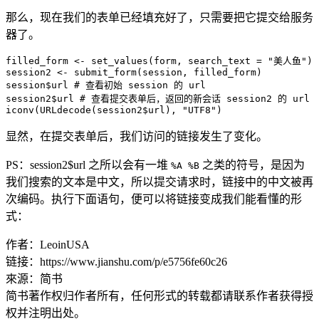
那么，现在我们的表单已经填充好了，只需要把它提交给服务
器了。
filled_form <- set_values(form, search_text = "美人鱼")

session2 <- submit_form(session, filled_form)

session$url # 查看初始 session 的 url

session2$url # 查看提交表单后，返回的新会话 session2 的 url

显然，在提交表单后，我们访问的链接发生了变化。
PS：session2$url 之所以会有一堆
之类的符号，是因为
%A %B
我们搜索的文本是中文，所以提交请求时，链接中的中文被再
次编码。执行下面语句，便可以将链接变成我们能看懂的形
式：
作者：LeoinUSA
链接：https://www.jianshu.com/p/e5756fe60c26
來源：简书
简书著作权归作者所有，任何形式的转载都请联系作者获得授
权并注明出处。