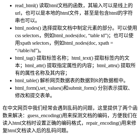
read_html() 读取html文档的函数，其输入可以是线上的
url，也可以是本地的html文件，甚至是包含html的字符
串也可以。
html_nodes() 选择提取文档中制定元素的部分。可以使用
css selectors，例如html_nodes(doc, “table td”)；也可以使
用xpath selectors，例如html_nodes(doc, xpath =
“//table//td”)。
html_tag() 提取标签名称；html_text() 提取标签内的文
本；html_attr() 提取指定属性的内容；html_attrs() 提取所
有的属性名称及其内容；
html_table() 解析网页数据表的数据到R的数据框中。
html_form(),set_values()和submit_form() 分别表示提取、
修改和提交表单。
在中文网页中我们经常会遇到乱码的问题，这里提供了两个函
数来解决：guess_encoding()用来探测文档的编码，方便我们在
读入html文档时设置正确的编码格式，repair_encoding()用来修
复html文档读入后的乱码问题。