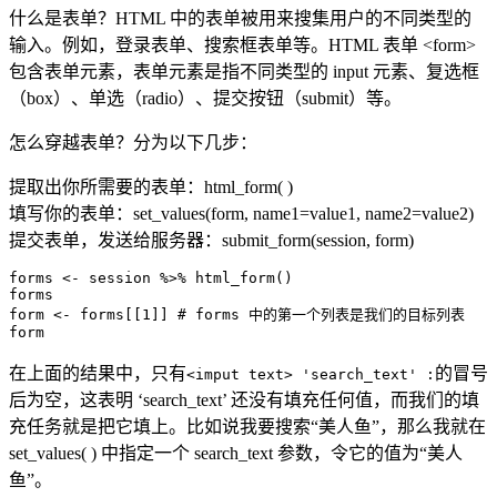
什么是表单？HTML 中的表单被用来搜集用户的不同类型的
输入。例如，登录表单、搜索框表单等。HTML 表单 <form>
包含表单元素，表单元素是指不同类型的 input 元素、复选框
（box）、单选（radio）、提交按钮（submit）等。
怎么穿越表单？分为以下几步：
提取出你所需要的表单：html_form( )
填写你的表单：set_values(form, name1=value1, name2=value2)
提交表单，发送给服务器：submit_form(session, form)
forms <- session %>% html_form()

forms

form <- forms[[1]] # forms 中的第一个列表是我们的目标列表

在上面的结果中，只有
的冒号
<imput text> 'search_text' :
后为空，这表明 ‘search_text’ 还没有填充任何值，而我们的填
充任务就是把它填上。比如说我要搜索“美人鱼”，那么我就在
set_values( ) 中指定一个 search_text 参数，令它的值为“美人
鱼”。