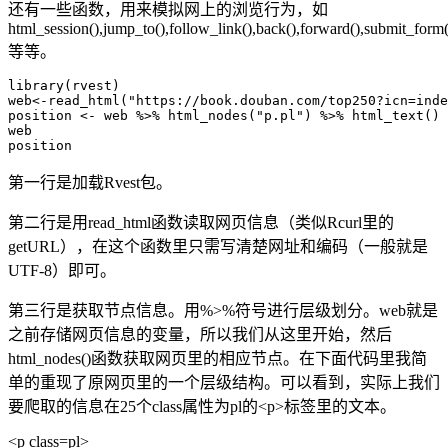
还有一些函数，用来模拟网上的浏览行为，如
html_session(),jump_to(),follow_link(),back(),forward(),submit_form(
等等。
library(rvest)

web<-read_html("https://book.douban.com/top250?icn=inde
position <- web %>% html_nodes("p.pl") %>% html_text()

web

第一行是加载Rvest包。
第二行是用read_html函数读取网页信息（类似Rcurl里的
getURL），在这个函数里只需写清楚网址和编码（一般就是
UTF-8）即可。
第三行是获取节点信息。用%>%符号进行层级划分。web就是
之前存储网页信息的变量，所以我们从这里开始，然后
html_nodes()函数获取网页里的相应节点。在下面代码里我简
单的重现了原网页里的一个层级结构。可以看到，实际上我们
要爬取的信息在25个class属性为pl的<p>标签里的文本。
<p class=pl>