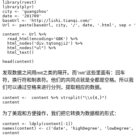
library(rvest)

library(plyr)

city <- 'guangzhou'

date <- '201709'

baseUrl <- 'http://lishi.tianqi.com/'

Url <- paste(baseUrl, city, '/', date, '.html', sep = '
content <- Url %>%

  read_html(encoding='GBK') %>%

  html_nodes('div.tqtongji2') %>%

  html_nodes("ul") %>%

  html_text()

发现数据之间用rntt之类的隔开。而’rntt’这些里面有：回车
符，换行符和制表符。他们的共同点就是全都是空格。所以我
们可以通过空格来进行分列，提取相应的数据。
content <-  content %>% strsplit("\\s{4,}")

为了美观和方便操作，我们把它转换为数据框的形式：
content <- ldply(content[-1])

names(content) <- c('date', 'highDegree', 'lowDegree', 