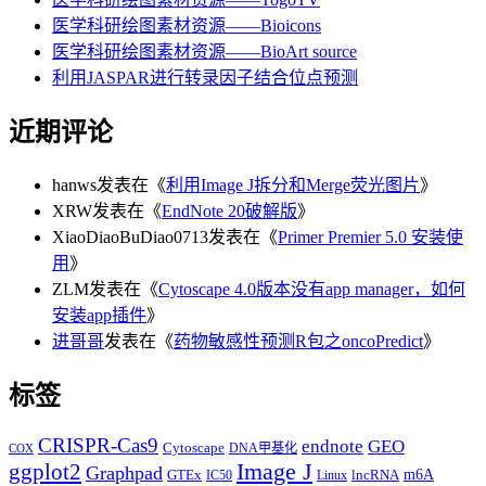
医学科研绘图素材资源——Bioicons
医学科研绘图素材资源——BioArt source
利用JASPAR进行转录因子结合位点预测
近期评论
hanws
发表在《
利用Image J拆分和Merge荧光图片
》
XRW
发表在《
EndNote 20破解版
》
XiaoDiaoBuDiao0713
发表在《
Primer Premier 5.0 安装使
用
》
ZLM
发表在《
Cytoscape 4.0版本没有app manager，如何
安装app插件
》
进哥哥
发表在《
药物敏感性预测R包之oncoPredict
》
标签
CRISPR-Cas9
endnote
GEO
Cytoscape
DNA甲基化
COX
Image J
ggplot2
Graphpad
m6A
GTEx
lncRNA
IC50
Linux