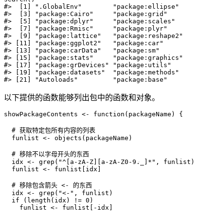
#>  [1] ".GlobalEnv"        "package:ellipse"  

#>  [3] "package:Cairo"     "package:grid"     

#>  [5] "package:dplyr"     "package:scales"   

#>  [7] "package:Rmisc"     "package:plyr"     

#>  [9] "package:lattice"   "package:reshape2" 

#> [11] "package:ggplot2"   "package:car"      

#> [13] "package:carData"   "package:sm"       

#> [15] "package:stats"     "package:graphics" 

#> [17] "package:grDevices" "package:utils"    

#> [19] "package:datasets"  "package:methods"  

#> [21] "Autoloads"         "package:base"
以下提供的函数能够列出包中的函数和对象。
showPackageContents <- function(packageName) {

  # 获取特定包所有内容的列表

  funlist <- objects(packageName)

  # 移除不以字母开头的东西

  idx <- grep("^[a-zA-Z][a-zA-Z0-9._]*", funlist)

  funlist <- funlist[idx]

  # 移除包含箭头 <- 的东西

  idx <- grep("<-", funlist)

  if (length(idx) != 0) 

    funlist <- funlist[-idx]
