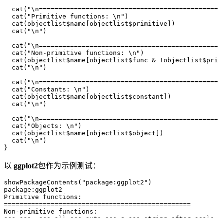
  cat("\n==============================================
  cat("Primitive functions: \n")

  cat(objectlist$name[objectlist$primitive])

  cat("\n")

  cat("\n==============================================
  cat("Non-primitive functions: \n")

  cat(objectlist$name[objectlist$func & !objectlist$pri
  cat("\n")

  cat("\n==============================================
  cat("Constants: \n")

  cat(objectlist$name[objectlist$constant])

  cat("\n")

  cat("\n==============================================
  cat("Objects: \n")

  cat(objectlist$name[objectlist$object])

  cat("\n")

}
以
ggplot2
包作为示例测试：
showPackageContents("package:ggplot2")

package:ggplot2

Primitive functions:

================================================

Non-primitive functions:
