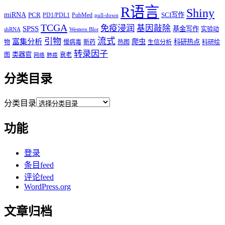
R语言
Shiny
miRNA
PCR
SCI写作
PD1/PDL1
PubMed
pull-down
TCGA
免疫浸润
基因敲除
SPSS
基金写作
实验动
shRNA
Western Blot
流式
引物
富集分析
爬虫
科研热点
物
慢病毒
新药
热图
生信分析
科研绘
转录因子
类器官
图
衰老
网络
肺癌
分类目录
分类目录
功能
登录
条目feed
评论feed
WordPress.org
文章归档