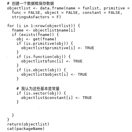
  # 创建一个数据框保存数据

  objectlist <- data.frame(name = funlist, primitive = 
    func = FALSE, object = FALSE, constant = FALSE, 

    stringsAsFactors = F)

  for (i in 1:nrow(objectlist)) {

    fname <- objectlist$name[i]

    if (exists(fname)) {

      obj <- get(fname)

      if (is.primitive(obj)) {

        objectlist$primitive[i] <- TRUE

      }

      if (is.function(obj)) {

        objectlist$func[i] <- TRUE

      }

      if (is.object(obj)) {

        objectlist$object[i] <- TRUE

      }

      # 我认为这些基本是常量

      if (is.vector(obj)) {

        objectlist$constant[i] <- TRUE

      }

    }

  }

  return(objectlist)

  cat(packageName)
