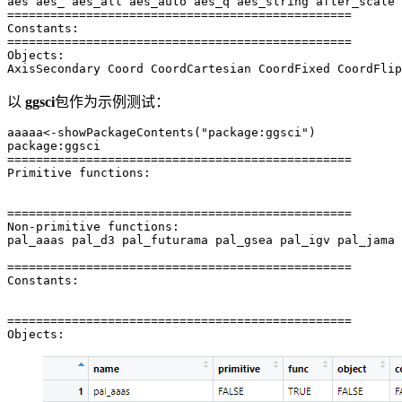
aes aes_ aes_all aes_auto aes_q aes_string after_scale 
================================================

Constants:

================================================

Objects:

AxisSecondary Coord CoordCartesian CoordFixed CoordFlip
以
ggsci
包作为示例测试：
aaaaa<-showPackageContents("package:ggsci")

package:ggsci

================================================

Primitive functions: 

================================================

Non-primitive functions: 

pal_aaas pal_d3 pal_futurama pal_gsea pal_igv pal_jama 
================================================

Constants: 

================================================

Objects: 