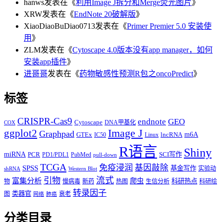
hanws
发表在《
利用Image J拆分和Merge荧光图片
》
XRW
发表在《
EndNote 20破解版
》
XiaoDiaoBuDiao0713
发表在《
Primer Premier 5.0 安装使
用
》
ZLM
发表在《
Cytoscape 4.0版本没有app manager，如何
安装app插件
》
进哥哥
发表在《
药物敏感性预测R包之oncoPredict
》
标签
CRISPR-Cas9
endnote
GEO
Cytoscape
DNA甲基化
COX
Image J
ggplot2
Graphpad
m6A
GTEx
lncRNA
IC50
Linux
R语言
Shiny
miRNA
PCR
SCI写作
PD1/PDL1
PubMed
pull-down
TCGA
免疫浸润
基因敲除
SPSS
基金写作
实验动
shRNA
Western Blot
流式
引物
富集分析
爬虫
科研热点
物
慢病毒
新药
热图
生信分析
科研绘
转录因子
类器官
图
衰老
网络
肺癌
分类目录