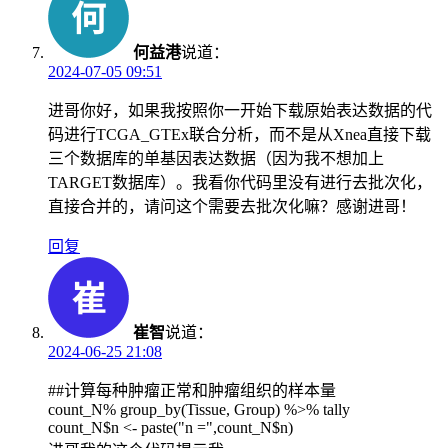
何益港
说道：
2024-07-05 09:51
进哥你好，如果我按照你一开始下载原始表达数据的代
码进行TCGA_GTEx联合分析，而不是从Xnea直接下载
三个数据库的单基因表达数据（因为我不想加上
TARGET数据库）。我看你代码里没有进行去批次化，
直接合并的，请问这个需要去批次化嘛？感谢进哥！
回复
崔智
说道：
2024-06-25 21:08
##计算每种肿瘤正常和肿瘤组织的样本量
count_N% group_by(Tissue, Group) %>% tally
count_N$n <- paste("n =",count_N$n)