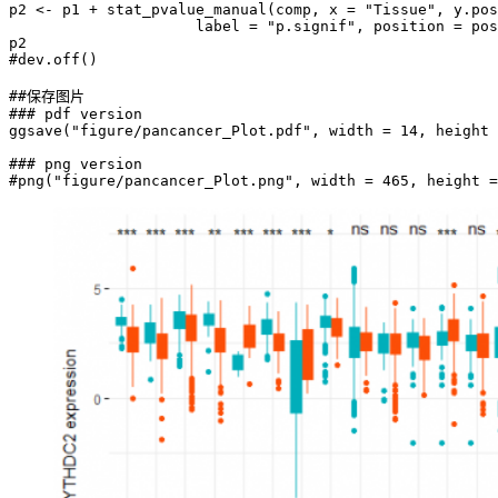
p2 <- p1 + stat_pvalue_manual(comp, x = "Tissue", y.pos
                     label = "p.signif", position = pos
p2

#dev.off()

##保存图片

### pdf version

ggsave("figure/pancancer_Plot.pdf", width = 14, height 
### png version
