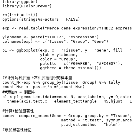
library(ggpubr)

library(RColorBrewer)

rm(list = ls())

options(stringsAsFactors = FALSE) 

exp <- read.table("Merge gene expression/YTHDC2 express
ylabname <- paste("YTHDC2", "expression")

colnames(exp) <- c("Tissue", "Group", "Gene")

p1 <- ggboxplot(exp, x = "Tissue", y = "Gene", fill = '
                ylab = ylabname,

                color = "Group", 

                palette = c("#00AFBB",  "#FC4E07"),

                ggtheme = theme_minimal())

##计算每种肿瘤正常和肿瘤组织的样本量

count_N<-exp %>% group_by(Tissue, Group) %>% tally

count_N$n <- paste("n =",count_N$n)

##添加N = 到图中

p1 <-p1+geom_text(data=count_N, aes(label=n, y=-9,color
  theme(axis.text.x = element_text(angle = 45,hjust = 1
#计算t检验显著性

comp<- compare_means(Gene ~ Group, group.by = "Tissue",
                         method = "t.test", symnum.args
                         p.adjust.method = "holm")

#添加显著性标记
