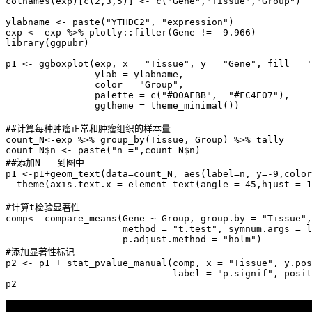
colnames(exp)[c(2,3,5)] <- c("Gene","Tissue","Group")

ylabname <- paste("YTHDC2", "expression")

exp <- exp %>% plotly::filter(Gene != -9.966)

library(ggpubr)

p1 <- ggboxplot(exp, x = "Tissue", y = "Gene", fill = '
                ylab = ylabname,

                color = "Group", 

                palette = c("#00AFBB",  "#FC4E07"),

                ggtheme = theme_minimal())

##计算每种肿瘤正常和肿瘤组织的样本量

count_N<-exp %>% group_by(Tissue, Group) %>% tally

count_N$n <- paste("n =",count_N$n)

##添加N = 到图中

p1 <-p1+geom_text(data=count_N, aes(label=n, y=-9,color
  theme(axis.text.x = element_text(angle = 45,hjust = 1
#计算t检验显著性

comp<- compare_means(Gene ~ Group, group.by = "Tissue",
                     method = "t.test", symnum.args = l
                     p.adjust.method = "holm")

#添加显著性标记

p2 <- p1 + stat_pvalue_manual(comp, x = "Tissue", y.pos
                              label = "p.signif", posit
p2