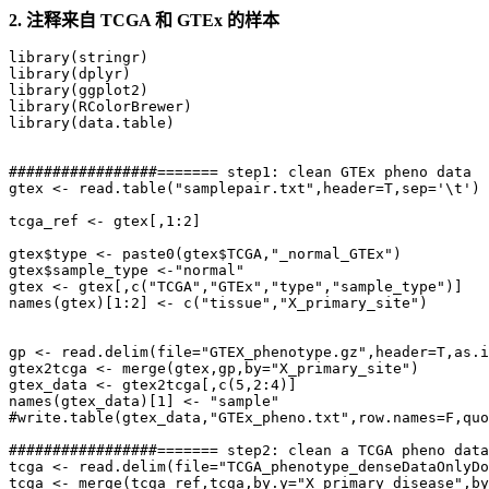
2.
注释来自
TCGA
和
GTEx
的样本
library(stringr)

library(dplyr)

library(ggplot2)

library(RColorBrewer)

library(data.table)

#################======= step1: clean GTEx pheno data  
gtex <- read.table("samplepair.txt",header=T,sep='\t')

tcga_ref <- gtex[,1:2]

gtex$type <- paste0(gtex$TCGA,"_normal_GTEx")

gtex$sample_type <-"normal"

gtex <- gtex[,c("TCGA","GTEx","type","sample_type")]

names(gtex)[1:2] <- c("tissue","X_primary_site")

gp <- read.delim(file="GTEX_phenotype.gz",header=T,as.i
gtex2tcga <- merge(gtex,gp,by="X_primary_site")

gtex_data <- gtex2tcga[,c(5,2:4)]

names(gtex_data)[1] <- "sample"

#write.table(gtex_data,"GTEx_pheno.txt",row.names=F,quo
#################======= step2: clean a TCGA pheno data
tcga <- read.delim(file="TCGA_phenotype_denseDataOnlyDo
tcga <- merge(tcga_ref,tcga,by.y="X_primary_disease",by