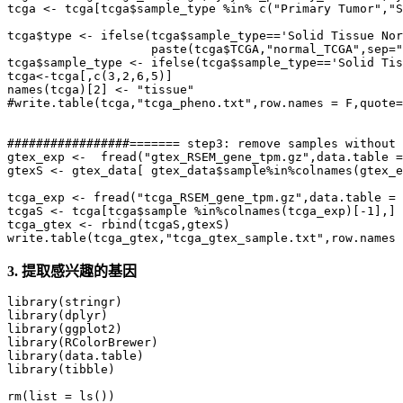
tcga <- tcga[tcga$sample_type %in% c("Primary Tumor","S
tcga$type <- ifelse(tcga$sample_type=='Solid Tissue Nor
                    paste(tcga$TCGA,"normal_TCGA",sep="
tcga$sample_type <- ifelse(tcga$sample_type=='Solid Tis
tcga<-tcga[,c(3,2,6,5)]

names(tcga)[2] <- "tissue"

#write.table(tcga,"tcga_pheno.txt",row.names = F,quote=
#################======= step3: remove samples without 
gtex_exp <-  fread("gtex_RSEM_gene_tpm.gz",data.table =
gtexS <- gtex_data[ gtex_data$sample%in%colnames(gtex_e
tcga_exp <- fread("tcga_RSEM_gene_tpm.gz",data.table = 
tcgaS <- tcga[tcga$sample %in%colnames(tcga_exp)[-1],]

tcga_gtex <- rbind(tcgaS,gtexS)

3.
提取感兴趣的基因
library(stringr)

library(dplyr)

library(ggplot2)

library(RColorBrewer)

library(data.table)

library(tibble)

rm(list = ls())
