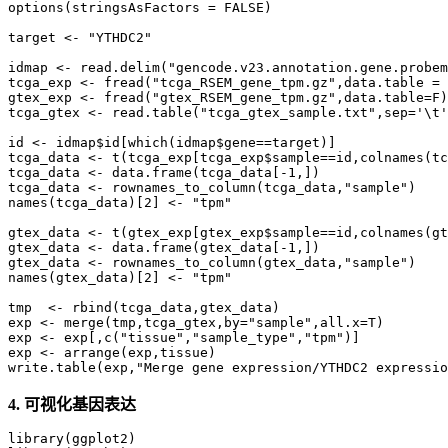
options(stringsAsFactors = FALSE) 

target <- "YTHDC2"

idmap <- read.delim("gencode.v23.annotation.gene.probem
tcga_exp <- fread("tcga_RSEM_gene_tpm.gz",data.table = 
gtex_exp <- fread("gtex_RSEM_gene_tpm.gz",data.table=F)

tcga_gtex <- read.table("tcga_gtex_sample.txt",sep='\t'
id <- idmap$id[which(idmap$gene==target)]

tcga_data <- t(tcga_exp[tcga_exp$sample==id,colnames(tc
tcga_data <- data.frame(tcga_data[-1,])

tcga_data <- rownames_to_column(tcga_data,"sample")

names(tcga_data)[2] <- "tpm"

gtex_data <- t(gtex_exp[gtex_exp$sample==id,colnames(gt
gtex_data <- data.frame(gtex_data[-1,])

gtex_data <- rownames_to_column(gtex_data,"sample")

names(gtex_data)[2] <- "tpm"

tmp  <- rbind(tcga_data,gtex_data)

exp <- merge(tmp,tcga_gtex,by="sample",all.x=T)

exp <- exp[,c("tissue","sample_type","tpm")]

exp <- arrange(exp,tissue)

4.
可视化基因表达
library(ggplot2)
