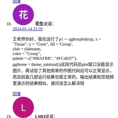
回复
花生
说道：
2024-01-14 21:35
王老师你好，我在运行了p1 <- ggboxplot(exp, x =
"Tissue", y = "Gene", fill = 'Group',
ylab = ylabname,
color = "Group",
palette = c("#00AFBB", "#FC4E07"),
ggtheme = theme_minimal())这段代码后plot窗口没能显示
图片，再试验了其他简单的作图代码后可以正常显示，
而且前面几部运行结果也是正常的，输出结果和您视频
里演示的结果相似，请问该怎么解决呀
回复
LMQ
说道：