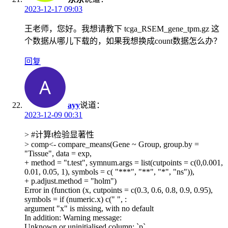
2023-12-17 09:03
王老师，您好。我想请教下 tcga_RSEM_gene_tpm.gz 这
个数据从哪儿下载的，如果我想换成count数据怎么办？
回复
ayy
说道：
2023-12-09 00:31
> #计算t检验显著性
> comp<- compare_means(Gene ~ Group, group.by =
"Tissue", data = exp,
+ method = "t.test", symnum.args = list(cutpoints = c(0,0.001,
0.01, 0.05, 1), symbols = c( "***", "**", "*", "ns")),
+ p.adjust.method = "holm")
Error in (function (x, cutpoints = c(0.3, 0.6, 0.8, 0.9, 0.95),
symbols = if (numeric.x) c(" ", :
argument "x" is missing, with no default
In addition: Warning message:
Unknown or uninitialised column: `p`.