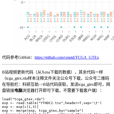
代码参考GitHub：
https://github.com/cmutd/TCGA_GTEx
B站视频更新代码（从Xena下载的数据），其余代码一样
（tcga_gtex.rda样本注释文件关注公众号下载，公众号二维码
在导航栏：科研互助–>B站代码获取，发送tcga_gtex即可，网
盘链接
电脑
浏览器打开即可下载，不需要下载客户端）：
load("tcga_gtex.rda")

exp <- read.table("YTHDC2.tsv",header=T,sep='\t')

exp <- exp[c(1,3)]

exp <- merge(exp, tcga_gtex,by="sample")
