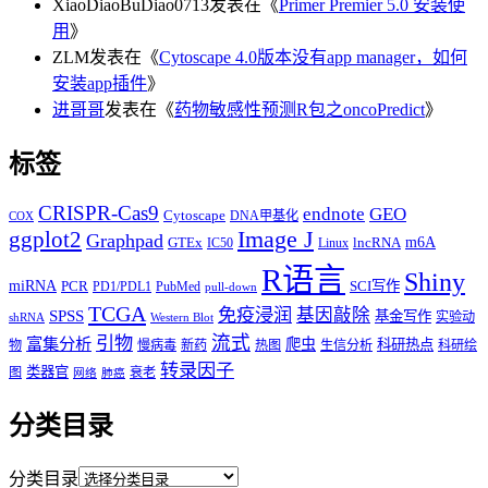
XiaoDiaoBuDiao0713
发表在《
Primer Premier 5.0 安装使
用
》
ZLM
发表在《
Cytoscape 4.0版本没有app manager，如何
安装app插件
》
进哥哥
发表在《
药物敏感性预测R包之oncoPredict
》
标签
CRISPR-Cas9
endnote
GEO
Cytoscape
DNA甲基化
COX
Image J
ggplot2
Graphpad
m6A
GTEx
lncRNA
IC50
Linux
R语言
Shiny
miRNA
PCR
SCI写作
PD1/PDL1
PubMed
pull-down
TCGA
免疫浸润
基因敲除
SPSS
基金写作
实验动
shRNA
Western Blot
流式
引物
富集分析
爬虫
科研热点
物
慢病毒
新药
热图
生信分析
科研绘
转录因子
类器官
图
衰老
网络
肺癌
分类目录
分类目录