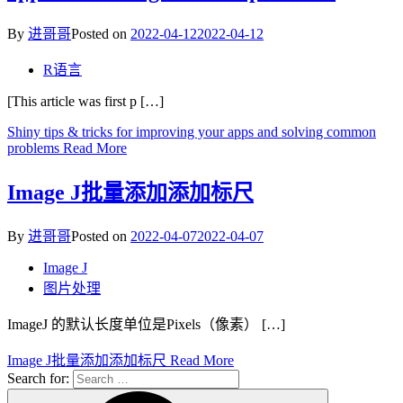
By
进哥哥
Posted on
2022-04-12
2022-04-12
R语言
[This article was first p […]
Shiny tips & tricks for improving your apps and solving common
problems
Read More
Image J批量添加添加标尺
By
进哥哥
Posted on
2022-04-07
2022-04-07
Image J
图片处理
ImageJ 的默认长度单位是Pixels（像素） […]
Image J批量添加添加标尺
Read More
Search for: