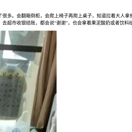
了很多。会翻箱倒柜，会爬上椅子再爬上桌子，知道拉着大人拿
，去超市收银结账，都会说“谢谢”，也会拿着果泥酸奶或者饮料