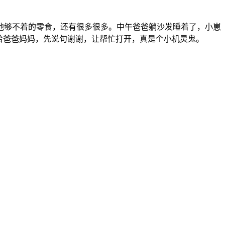
他够不着的零食，还有很多很多。中午爸爸躺沙发睡着了，小崽
给爸爸妈妈，先说句谢谢，让帮忙打开，真是个小机灵鬼。