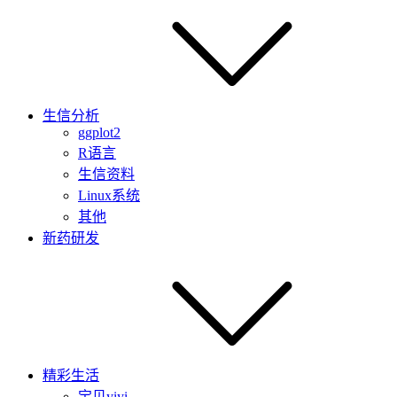
生信分析
ggplot2
R语言
生信资料
Linux系统
其他
新药研发
精彩生活
宝贝yiyi