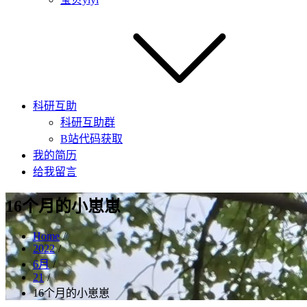
科研互助
科研互助群
B站代码获取
我的简历
给我留言
16个月的小崽崽
Home
2022
6月
21
16个月的小崽崽