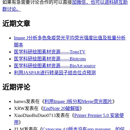
如果有急需要讨论合作的可以直接
加微信，也可以进科研互助
群讨论。
近期文章
Image J分析多色免疫荧光平均荧光强度比值及批量分析
脚本
医学科研绘图素材资源——TogoTV
医学科研绘图素材资源——Bioicons
医学科研绘图素材资源——BioArt source
利用JASPAR进行转录因子结合位点预测
近期评论
hanws
发表在《
利用Image J拆分和Merge荧光图片
》
XRW
发表在《
EndNote 20破解版
》
XiaoDiaoBuDiao0713
发表在《
Primer Premier 5.0 安装使
用
》
ZLM
发表在《
Cytoscape 4.0版本没有app manager，如何