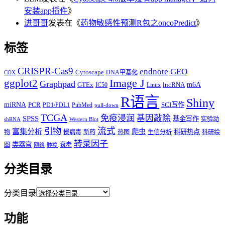
安装app插件
》
进哥哥
发表在《
药物敏感性预测R包之oncoPredict
》
标签
CRISPR-Cas9
endnote
GEO
Cytoscape
DNA甲基化
COX
Image J
ggplot2
Graphpad
m6A
GTEx
lncRNA
IC50
Linux
R语言
Shiny
miRNA
PCR
SCI写作
PD1/PDL1
PubMed
pull-down
TCGA
免疫浸润
基因敲除
SPSS
基金写作
实验动
shRNA
Western Blot
流式
引物
富集分析
爬虫
科研热点
物
慢病毒
新药
热图
生信分析
科研绘
转录因子
类器官
图
衰老
网络
肺癌
分类目录
分类目录
功能