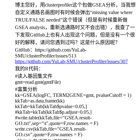
博主您好，用clusterprofiler这个包做GSEA分析，当我想
自定义通路名画图时有时候会弹出“missing value where
TRUE/FALSE needed”这个错误（但是有时候重新做
GSEA analysis，重新选通路时又不会出错），我查了一
下发现GitHub上也有人出现这个问题，但是没有一个很
好的解释，请问您遇到过吗？这是什么原因呢？
GitHub：https://github.com/YuLab-
SMU/clusterProfiler/issues/513
https://github.com/YuLab-SMU/clusterProfiler/issues/307
我的R代码：
#读入基因集文件
gmt=read.gmt(gmtFile)
#富集分析
kk=GSEA(logFC, TERM2GENE=gmt, pvalueCutoff = 1)
kkTab=as.data.frame(kk)
kkTab=kkTab[kkTab$pvalue<0.05,]
#kkTab=kkTab[kkTab$p.adjust<0.05,]
#write.table(kkTab,file="GSEA.result-
GO.txt",sep="\t",quote=F,row.names = F)
write.csv(kkTab,file="GSEA.result-
GO.csv",quote=F,row.names = F)