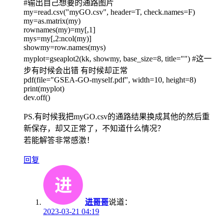
#输出自己想要的通路图片
my=read.csv("myGO.csv", header=T, check.names=F)
my=as.matrix(my)
rownames(my)=my[,1]
mys=my[,2:ncol(my)]
showmy=row.names(mys)
myplot=gseaplot2(kk, showmy, base_size=8, title="") #这一
步有时候会出错 有时候却正常
pdf(file="GSEA-GO-myself.pdf", width=10, height=8)
print(myplot)
dev.off()
PS.有时候我把myGO.csv的通路结果换成其他的然后重
新保存，却又正常了，不知道什么情况？
若能解答非常感激！
回复
进哥哥
说道：
2023-03-21 04:19