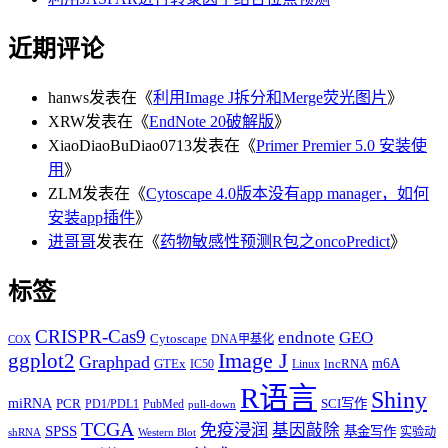
近期评论
hanws
发表在《
利用Image J拆分和Merge荧光图片
》
XRW
发表在《
EndNote 20破解版
》
XiaoDiaoBuDiao0713
发表在《
Primer Premier 5.0 安装使
用
》
ZLM
发表在《
Cytoscape 4.0版本没有app manager，如何
安装app插件
》
进哥哥
发表在《
药物敏感性预测R包之oncoPredict
》
标签
CRISPR-Cas9
endnote
GEO
Cytoscape
DNA甲基化
COX
Image J
ggplot2
Graphpad
m6A
GTEx
lncRNA
IC50
Linux
R语言
Shiny
miRNA
PCR
SCI写作
PD1/PDL1
PubMed
pull-down
TCGA
免疫浸润
基因敲除
SPSS
基金写作
实验动
shRNA
Western Blot