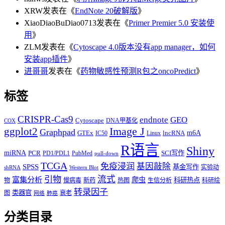
XRW
发表在《
EndNote 20破解版
》
XiaoDiaoBuDiao0713
发表在《
Primer Premier 5.0 安装使
用
》
ZLM
发表在《
Cytoscape 4.0版本没有app manager，如何
安装app插件
》
进哥哥
发表在《
药物敏感性预测R包之oncoPredict
》
标签
CRISPR-Cas9
endnote
GEO
Cytoscape
DNA甲基化
COX
Image J
ggplot2
Graphpad
m6A
GTEx
lncRNA
IC50
Linux
R语言
Shiny
miRNA
PCR
SCI写作
PD1/PDL1
PubMed
pull-down
TCGA
免疫浸润
基因敲除
SPSS
基金写作
实验动
shRNA
Western Blot
流式
引物
富集分析
爬虫
科研热点
物
慢病毒
新药
热图
生信分析
科研绘
转录因子
类器官
图
衰老
网络
肺癌
分类目录