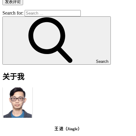
Search for:
Search
关于我
王 进（Jingle）