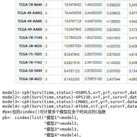
model1<-cph(Surv(time,status)~OSBPL5,x=T,y=T,surv=T,dat
model2<-cph(Surv(time,status)~VPS13D,x=T,y=T,surv=T,dat
model3<-cph(Surv(time,status)~LMAN1,x=T,y=T,surv=T,data
model4<-cph(Surv(time,status)~ATG4A,x=T,y=T,surv=T,data
#pec包的cindex()可计算多个模型在多个时间点的C指数

pk<- cindex(list("模型1"=model1, 

                 "模型2"=model2,

                 "模型3"=model3, 

                 "模型4"=model4),
