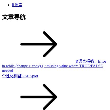
R语言
文章导航
R语言报错：Error
in while (change > conv) { : missing value where TRUE/FALSE
needed
个性化调整GSEAplot