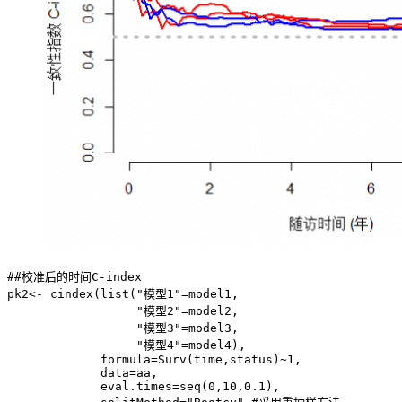
##校准后的时间C-index

pk2<- cindex(list("模型1"=model1, 

                  "模型2"=model2,

                  "模型3"=model3, 

                  "模型4"=model4),

             formula=Surv(time,status)~1,

             data=aa,

             eval.times=seq(0,10,0.1),
