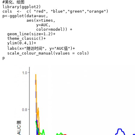
#美化、绘图

library(ggplot2)

cols  <-  c( "red", "blue","green","orange")

p<-ggplot(data=auc,

          aes(x=times,

              y=AUC, 

              color=model)) +

  geom_line(size=1.2)+

  theme_classic()+

  ylim(0.4,1)+

  labs(x="随访时间", y="AUC值")+ 

  scale_colour_manual(values = cols)
