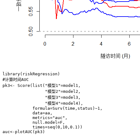
library(riskRegression)

#计算时间AUC

pk3<- Score(list("模型1"=model1, 

                 "模型2"=model2,

                 "模型3"=model3, 

                 "模型4"=model4),

            formula=Surv(time,status)~1,

            data=aa,

            metrics="auc",

            null.model=F, 

            times=seq(0,10,0.1))

auc<-plotAUC(pk3)
