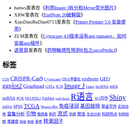
hanws
发表在《
利用Image J拆分和Merge荧光图片
》
XRW
发表在《
EndNote 20破解版
》
XiaoDiaoBuDiao0713
发表在《
Primer Premier 5.0 安装使
用
》
ZLM
发表在《
Cytoscape 4.0版本没有app manager，如何
安装app插件
》
进哥哥
发表在《
药物敏感性预测R包之oncoPredict
》
标签
CRISPR-Cas9
endnote
GEO
Cytoscape
DNA甲基化
COX
Image J
ggplot2
Graphpad
m6A
GTEx
lncRNA
IC50
Linux
R语言
Shiny
miRNA
PCR
SCI写作
PD1/PDL1
PubMed
pull-down
TCGA
免疫浸润
基因敲除
SPSS
基金写作
实验动
shRNA
Western Blot
流式
引物
富集分析
爬虫
科研热点
物
慢病毒
新药
热图
生信分析
科研绘
转录因子
类器官
图
衰老
网络
肺癌