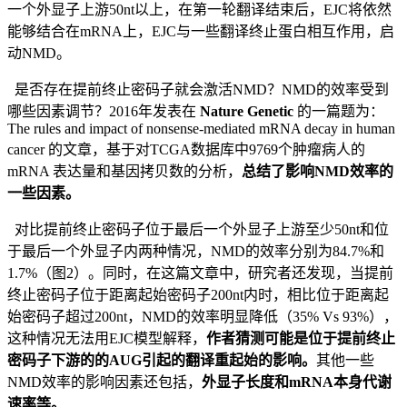
一个外显子上游50nt以上，在第一轮翻译结束后，EJC将依然
能够结合在mRNA上，EJC与一些翻译终止蛋白相互作用，启
动NMD。
是否存在提前终止密码子就会激活NMD？NMD的效率受到
哪些因素调节？2016年发表在
Nature Genetic
的一篇题为：
The rules and impact of nonsense-mediated mRNA decay in human
cancer 的文章，基于对TCGA数据库中9769个肿瘤病人的
mRNA 表达量和基因拷贝数的分析，
总结了影响NMD效率的
一些因素。
对比提前终止密码子位于最后一个外显子上游至少50nt和位
于最后一个外显子内两种情况，NMD的效率分别为84.7%和
1.7%（图2）。同时，在这篇文章中，研究者还发现，当提前
终止密码子位于距离起始密码子200nt内时，相比位于距离起
始密码子超过200nt，NMD的效率明显降低（35% Vs 93%），
这种情况无法用EJC模型解释，
作者猜测可能是位于提前终止
密码子下游的的AUG引起的翻译重起始的影响。
其他一些
NMD效率的影响因素还包括，
外显子长度和mRNA本身代谢
速率等。