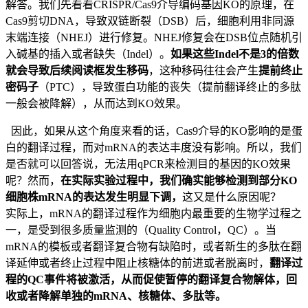
解答。我们先看看CRISPR/Cas9介导编码基因KO的原理，在
Cas9剪切DNA，导致双链断裂（DSB）后，细胞利用非同源
末端连接（NHEJ）进行修复。NHEJ修复会在DSB位点随机引
入碱基的插入或者缺失（Indel）。
如果这些Indel不是3的倍数
就会导致后续阅读框发生移码
，这种移码往往会产生
提前终止
密码子
（PTC），导致蛋白功能的丧失（提前翻译终止的多肽
一般会被降解），从而达到KO效果。
因此，如果从这个角度来看的话，Cas9介导的KO影响的是蛋
白的翻译过程，而对mRNA的表达丰度没有影响。所以，我们
是否就可以回答说，无法用qPCR来检测目的基因的KO效果
呢？然而，
在实际实验过程中，我们确实能够检测到部分KO
细胞株mRNA的表达发生明显下调，
这又是什么原因呢？
实际上，mRNA的翻译过程作为细胞内最重要的生物学过程之
一，是受到很多质量监测的（Quality Control，QC）。当
mRNA的模板或者翻译复合物有缺陷时，或者新生的多肽在翻
译延伸或者终止过程中阻止核糖体的前进或者脱离时，
翻译过
程的QC事件将被激活，从而促使暂停的翻译复合物解体，回
收或者降解单独的mRNA、核糖体、多肽等。