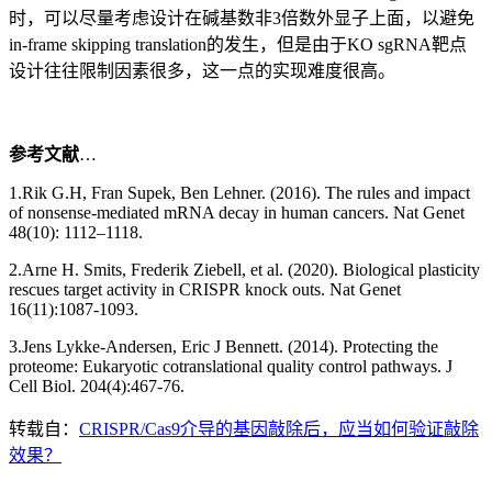
时，可以尽量考虑设计在碱基数非3倍数外显子上面，以避免
in-frame skipping translation的发生，但是由于KO sgRNA靶点
设计往往限制因素很多，这一点的实现难度很高。
参考文献
…
1.Rik G.H, Fran Supek, Ben Lehner. (2016). The rules and impact
of nonsense-mediated mRNA decay in human cancers. Nat Genet
48(10): 1112–1118.
2.Arne H. Smits, Frederik Ziebell, et al. (2020). Biological plasticity
rescues target activity in CRISPR knock outs. Nat Genet
16(11):1087-1093.
3.Jens Lykke-Andersen, Eric J Bennett. (2014). Protecting the
proteome: Eukaryotic cotranslational quality control pathways. J
Cell Biol. 204(4):467-76.
转载自：
CRISPR/Cas9介导的基因敲除后，应当如何验证敲除
效果？