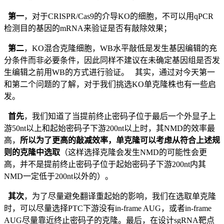
第一
，对于CRISPR/Cas9的介导KO的细胞，不可以用qPCR
检测目的基因的mRNA来验证是否有敲除效果；
第二
，KO混合克隆细胞，WB水平敲低是发生基因编辑的充
分条件而非必要条件，因此同样不建议在未确定基因组是否发
生编辑之前用WB的方式进行验证。 其实，通过对今天第一
和第二个问题的了解，对于我们挑选KO单克隆株也有一些启
发。
首先
，我们知道了当提前终止密码子位于最后一个外显子上
游50nt以上和起始密码子下游200nt以上时，其NMD的效率最
高，
所以为了更高的敲减效率，单克隆可以考虑从符合上述规
则的克隆中选取
（这样选择克隆会发生NMD的可能性会更
高，并不是提前终止密码子位于起始密码子下游200nt内其
NMD一定低于200nt以外的）。
其次
，为了尽量避免翻译重起始的影响，我们在选取单克隆
时，可以尽量选择PTC下游没有in-frame AUG，或者in-frame
AUG尽量靠近终止密码子的克隆。最后，在设计sgRNA靶点