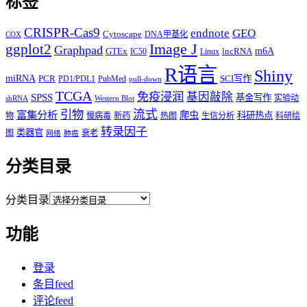
标签
CRISPR-Cas9
endnote
GEO
Cytoscape
DNA甲基化
COX
Image J
ggplot2
Graphpad
m6A
GTEx
lncRNA
IC50
Linux
R语言
Shiny
miRNA
PCR
SCI写作
PD1/PDL1
PubMed
pull-down
TCGA
免疫浸润
基因敲除
SPSS
基金写作
实验动
shRNA
Western Blot
流式
引物
富集分析
爬虫
科研热点
物
慢病毒
新药
热图
生信分析
科研绘
转录因子
类器官
图
衰老
网络
肺癌
分类目录
分类目录
功能
登录
条目feed
评论feed