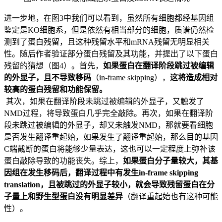
进一步地，在图3中我们可以看到，虽然所有细胞都经基因组
鉴定是KO细胞系，但是依然有相当部分的细胞，质谱仍然检
测到了蛋白残留，且这种残留水平和mRNA残留无明显相关
性。随后作者验证部分蛋白残留及其功能，并提出了以下蛋白
残留的猜想（图4）。首先，
如果蛋白在翻译阶段跳过被编辑
的外显子，且不导致移码
（in-frame skipping），
这将造成相对
较高的蛋白残留和功能保留。
其次，如果在翻译阶段未跳过被编辑的外显子，又触发了
NMD过程，将导致蛋白几乎完全敲除。再次，如果在翻译阶
段未跳过被编辑的外显子，却又未触发NMD，那就要看细胞
是否发生翻译重起始，如果发生了翻译重起始，那么目的基因
C端截断的蛋白将能够少量表达，这也可以一定程度上弥补该
蛋白敲除导致的功能丧失。综上，
如果蛋白分子量较大，其基
因组在发生移码后，翻译过程中有发生in-frame skipping
translation，且被跳过的外显子较小，就会导致残留蛋白在分
子量上和野生型蛋白没有明显差异
（翻译重起始也有这种可能
性）。