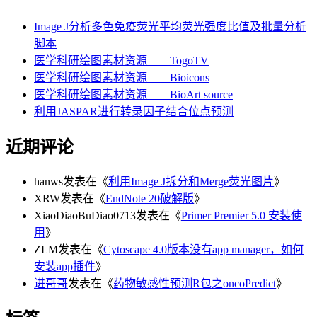
Image J分析多色免疫荧光平均荧光强度比值及批量分析
脚本
医学科研绘图素材资源——TogoTV
医学科研绘图素材资源——Bioicons
医学科研绘图素材资源——BioArt source
利用JASPAR进行转录因子结合位点预测
近期评论
hanws
发表在《
利用Image J拆分和Merge荧光图片
》
XRW
发表在《
EndNote 20破解版
》
XiaoDiaoBuDiao0713
发表在《
Primer Premier 5.0 安装使
用
》
ZLM
发表在《
Cytoscape 4.0版本没有app manager，如何
安装app插件
》
进哥哥
发表在《
药物敏感性预测R包之oncoPredict
》