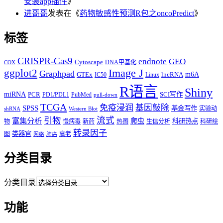
安装app插件
》
进哥哥
发表在《
药物敏感性预测R包之oncoPredict
》
标签
CRISPR-Cas9
endnote
GEO
Cytoscape
DNA甲基化
COX
Image J
ggplot2
Graphpad
m6A
GTEx
lncRNA
IC50
Linux
R语言
Shiny
miRNA
PCR
SCI写作
PD1/PDL1
PubMed
pull-down
TCGA
免疫浸润
基因敲除
SPSS
基金写作
实验动
shRNA
Western Blot
流式
引物
富集分析
爬虫
科研热点
物
慢病毒
新药
热图
生信分析
科研绘
转录因子
类器官
图
衰老
网络
肺癌
分类目录
分类目录
功能