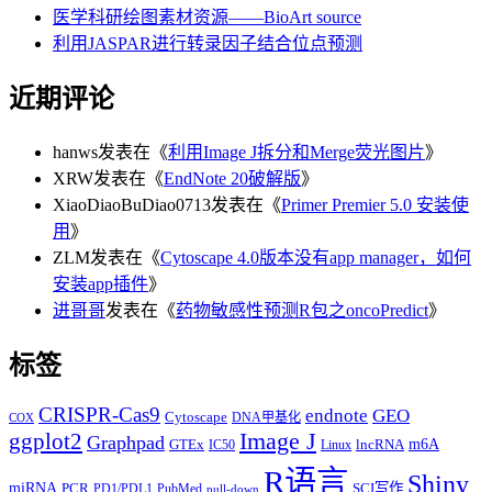
医学科研绘图素材资源——BioArt source
利用JASPAR进行转录因子结合位点预测
近期评论
hanws
发表在《
利用Image J拆分和Merge荧光图片
》
XRW
发表在《
EndNote 20破解版
》
XiaoDiaoBuDiao0713
发表在《
Primer Premier 5.0 安装使
用
》
ZLM
发表在《
Cytoscape 4.0版本没有app manager，如何
安装app插件
》
进哥哥
发表在《
药物敏感性预测R包之oncoPredict
》
标签
CRISPR-Cas9
endnote
GEO
Cytoscape
DNA甲基化
COX
Image J
ggplot2
Graphpad
m6A
GTEx
lncRNA
IC50
Linux
R语言
Shiny
miRNA
PCR
SCI写作
PD1/PDL1
PubMed
pull-down