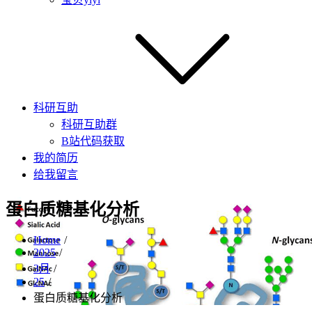
科研互助
科研互助群
B站代码获取
我的简历
给我留言
蛋白质糖基化分析
Home
2025
3月
25
蛋白质糖基化分析