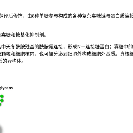
杂的蛋白质翻译后修饰，由8种单糖参与构成的各种复杂寡糖链与蛋白
接寡糖和糖基化抑制剂。
链中天冬酰胺残基的酰胺氮连接，形成N－连接糖蛋白；寡糖中的
和细胞核内，也可被分泌到细胞外构成细胞外基质。真核细胞内大约5
抵的异构体。