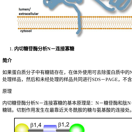
内切糖苷酶分析N－连接寡糖
简介
如果蛋白质分子中有糖链存在，在体外使用可去除蛋白质中的N－连接寡糖的内
处理样品，然后和未经处理的样品共同进行SDS－PAGE，
原理
内切糖苷酶分析N－连接寡糖的基本原理是：N－糖苷酶和肽N－糖苷酶
糖链。切割作用发生在最靠近天冬酰胺的糖与氨基酸的连接处