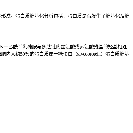
质连接形成。蛋白质糖基化分析包括：蛋白质是否发生了糖基化及糖
N－乙酰半乳糖胺与多肽链的丝氨酸或苏氨酸残基的羟基相连
0％的蛋白质属于糖蛋白（glycoprotein）蛋白质糖基