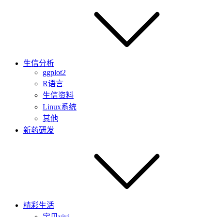
生信分析
ggplot2
R语言
生信资料
Linux系统
其他
新药研发
精彩生活
宝贝yiyi