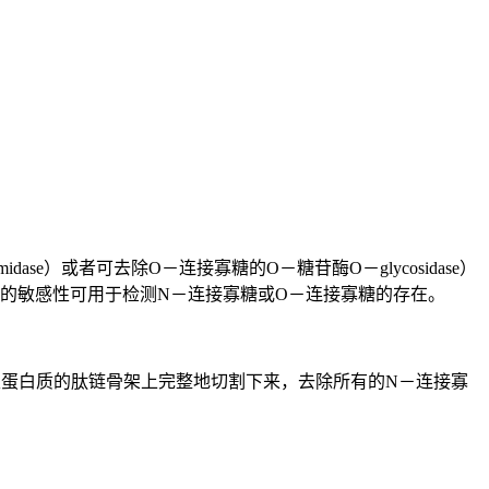
ase）或者可去除O－连接寡糖的O－糖苷酶O－glycosidase）
酶的敏感性可用于检测N－连接寡糖或O－连接寡糖的存在。
天然或变性蛋白质的肽链骨架上完整地切割下来，去除所有的N－连接寡