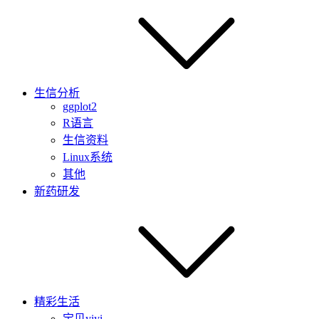
生信分析
ggplot2
R语言
生信资料
Linux系统
其他
新药研发
精彩生活
宝贝yiyi